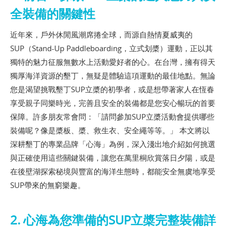
全裝備的關鍵性
近年來，戶外休閒風潮席捲全球，而源自熱情夏威夷的
SUP（Stand-Up Paddleboarding，立式划槳）運動，正以其
獨特的魅力征服無數水上活動愛好者的心。在台灣，擁有得天
獨厚海洋資源的墾丁，無疑是體驗這項運動的最佳地點。無論
您是渴望挑戰墾丁SUP立槳的初學者，或是想帶著家人在恆春
享受親子同樂時光，完善且安全的裝備都是您安心暢玩的首要
保障。許多朋友常會問：「請問參加SUP立槳活動會提供哪些
裝備呢？像是槳板、槳、救生衣、安全繩等等。」 本文將以
深耕墾丁的專業品牌「心海」為例，深入淺出地介紹如何挑選
與正確使用這些關鍵裝備，讓您在萬里桐欣賞落日夕陽，或是
在後壁湖探索秘境與豐富的海洋生態時，都能安全無虞地享受
SUP帶來的無窮樂趣。
2. 心海為您準備的SUP立槳完整裝備詳