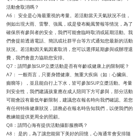
活動會取消嗎？
A6： 安全是心海最重視的考量。若活動當天天氣狀況不佳，
例如出現大雨、雷擊、強風，或是發布颱風警報等情況，為了
確保所有參與者的安全，我們可能會臨時取消或延期活動。我
們會提前透過電話、簡訊或社群平台等方式通知您最新的活動
狀況。若活動因天氣因素取消，您可以選擇延期參與或辦理退
費，我們會盡力協助您安排。
Q7：請問參加SUP立槳活動是否有年齡或健康上的限制呢？
A7： 一般而言，只要身體健康、無重大疾病（如：心臟病、
癲癇等），並且能自行上下水，皆可參加SUP立槳活動。考量
到安全性，我們建議孩童應在成人陪同下方可參與，部分活動
可能會設有最低年齡限制，建議您在報名時向我們確認。若您
有任何特殊健康狀況，請務必在報名時告知我們，以便我們的
教練能提供更周全的照顧。
Q8：請問心海有提供活動攝影服務嗎？
A8： 是的，為了讓您能留下美好的回憶，心海通常會安排隨