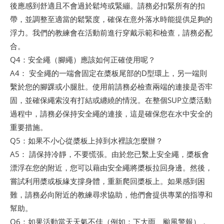
後應感到舒適且不會過於鬆垮或緊繃。請務必扣緊所有的扣
帶，並調整至適當的鬆緊度，確保在意外落水時能提供足夠的
浮力。我們的教練會在活動前進行穿戴示範和檢查，請務必配
合。
Q4：安全繩（腳繩）應該如何正確使用呢？
A4： 安全繩的一端會固定在槳板尾部的D型環上，另一端則
繫於您的腳踝或小腿肚。使用前請務必檢查兩端的連接是否牢
固，並確保繩索沒有打結或纏繞的情況。在整個SUP立槳活動
過程中，請務必保持安全繩的連接，這是確保您在水中安全的
重要措施。
Q5：如果不小心從槳板上掉到水裡該怎麼辦？
A5： 請保持冷靜，不要慌張。由於您已繫上安全繩，槳板會
漂浮在您的附近，您可以藉由安全繩將槳板拉回身邊。然後，
嘗試利用槳或板緣支撐身體，重新爬回槳板上。如果感到困
難，請務必向附近的教練尋求協助，他們會提供專業的指導和
幫助。
Q6：如果活動當天天氣不佳（例如：下大雨、颱風警報），