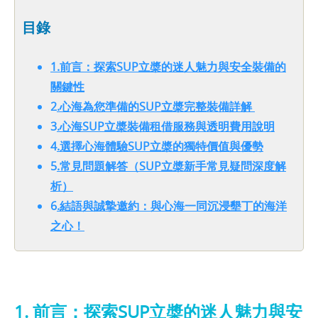
目錄
1.前言：探索SUP立槳的迷人魅力與安全裝備的
關鍵性
2
.心海為您準備的SUP立槳完整裝備詳解
3
.心海SUP立槳裝備租借服務與透明費用說明
4
.選擇心海體驗SUP立槳的獨特價值與優勢
5
.常見問題解答（SUP立槳新手常見疑問深度解
析）
6
.結語與誠摯邀約：與心海一同沉浸墾丁的海洋
之心！
1. 前言：探索SUP立槳的迷人魅力與安