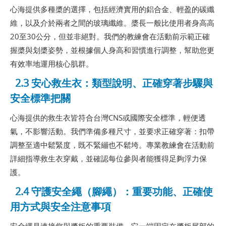
心海提供多種槳的選擇，包括經濟實用的鋁合金、輕盈的碳纖
維，以及介於兩者之間的玻璃纖維。槳長一般比使用者身高高
20至30公分，但並非絕對。我們的教練會在活動前示範正確
握槳與划槳姿勢，並根據個人身高和習慣進行調整，幫助您更
有效率地運用核心肌群。
2.3 安心救生衣：類型說明、正確穿著步驟與
安全標準把關
心海提供的救生衣皆符合台灣CNS或國際安全標準，輕便透
氣，不影響活動。我們準備多種尺寸，並要求正確穿著：扣帶
調整至適中鬆緊度，既不緊繃也不鬆垮。專業教練會在活動前
詳細指導救生衣穿戴，並確認每位參與者能獲得足夠浮力保
護。
2.4 守護安全繩（腳繩）：重要功能、正確使
用方式與安全注意事項
安全繩是連接您與槳板的重要裝備。它一端固定在槳板尾部的