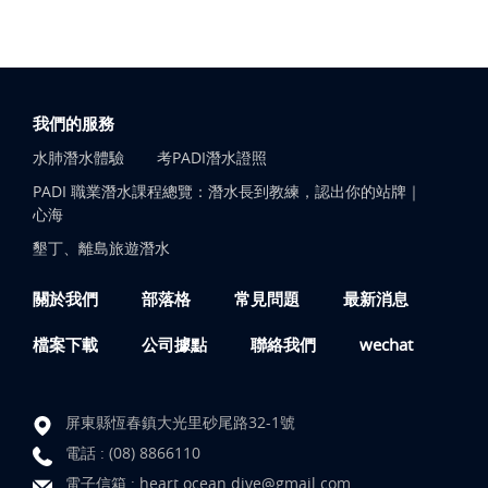
我們的服務
水肺潛水體驗
考PADI潛水證照
PADI 職業潛水課程總覽：潛水長到教練，認出你的站牌｜
心海
墾丁、離島旅遊潛水
關於我們
部落格
常見問題
最新消息
檔案下載
公司據點
聯絡我們
wechat
屏東縣恆春鎮大光里砂尾路32-1號
電話 :
(08) 8866110
電子信箱 :
heart.ocean.dive@gmail.com