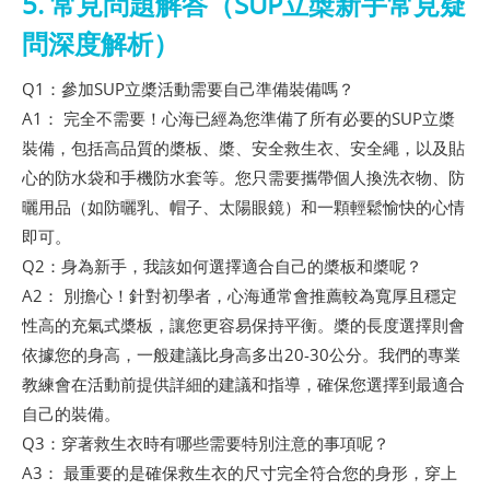
5. 常見問題解答（SUP立槳新手常見疑
問深度解析）
Q1：參加SUP立槳活動需要自己準備裝備嗎？
A1： 完全不需要！心海已經為您準備了所有必要的SUP立槳
裝備，包括高品質的槳板、槳、安全救生衣、安全繩，以及貼
心的防水袋和手機防水套等。您只需要攜帶個人換洗衣物、防
曬用品（如防曬乳、帽子、太陽眼鏡）和一顆輕鬆愉快的心情
即可。
Q2：身為新手，我該如何選擇適合自己的槳板和槳呢？
A2： 別擔心！針對初學者，心海通常會推薦較為寬厚且穩定
性高的充氣式槳板，讓您更容易保持平衡。槳的長度選擇則會
依據您的身高，一般建議比身高多出20-30公分。我們的專業
教練會在活動前提供詳細的建議和指導，確保您選擇到最適合
自己的裝備。
Q3：穿著救生衣時有哪些需要特別注意的事項呢？
A3： 最重要的是確保救生衣的尺寸完全符合您的身形，穿上