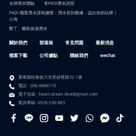
水肺潛水體驗
考PADI潛水證照
PADI 職業潛水課程總覽：潛水長到教練，認出你的站牌｜
心海
墾丁、離島旅遊潛水
關於我們
部落格
常見問題
最新消息
檔案下載
公司據點
聯絡我們
wechat
屏東縣恆春鎮大光里砂尾路32-1號
電話 :
(08) 8866110
電子信箱 :
heart.ocean.dive@gmail.com
客訴專線:
0928-530-883