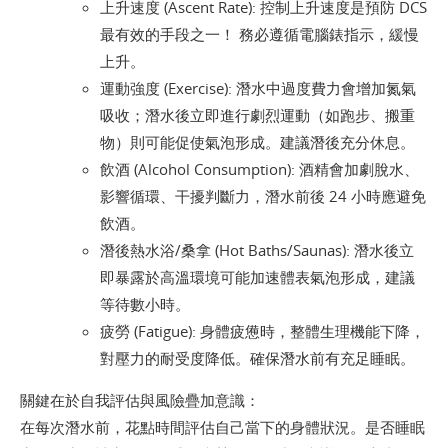
上升速度 (Ascent Rate): 控制上升速度是預防 DCS
最有效的手段之一！ 務必遵循電腦錶指示，緩慢
上升。
運動強度 (Exercise): 潛水中過度費力會增加氮氣
吸收；潛水後立即進行劇烈運動（如跑步、搬重
物）則可能促使氣泡形成。建議潛後充分休息。
飲酒 (Alcohol Consumption): 酒精會加劇脫水、
影響循環、干擾判斷力，潛水前後 24 小時應避免
飲酒。
潛後熱水浴/桑拿 (Hot Baths/Saunas): 潛水後立
即暴露於高溫環境可能加速體表氣泡形成，建議
等待數小時。
疲勞 (Fatigue): 身體疲憊時，整體生理機能下降，
對壓力的耐受度降低。確保潛水前有充足睡眠。
關鍵在於自我評估與風險疊加意識：
在每次潛水前，花點時間評估自己當下的身體狀況。是否睡眠