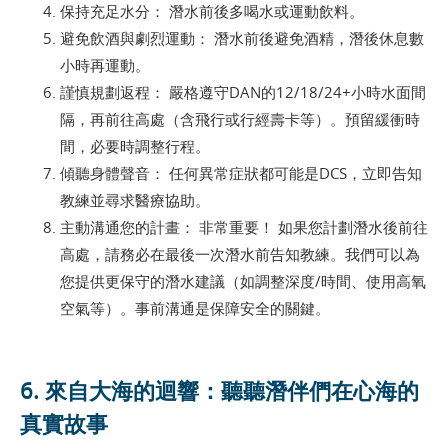
保持充足水分： 潛水前後多喝水或運動飲料。
避免飲酒與劇烈運動： 潛水前後避免酒精，潛後休息數
小時再運動。
謹慎規劃返程： 嚴格遵守DAN的12/18/24+小時水面間
隔，再前往高處（含飛行或行經壽卡等）。預留緩衝時
間，必要時調整行程。
傾聽身體聲音： 任何異常症狀都可能是DCS，立即告知
教練並尋求醫療協助。
主動溝通您的計畫： 非常重要！ 如果您計劃潛水後前往
高處，請務必在最後一次潛水前告知教練。我們可以為
您提供更保守的潛水建議（如調整深度/時間、使用高氧
空氣等）。事前溝通是保障安全的關鍵。
6. 來自大海的迴響：聽聽潛伴們在心海的
真實故事