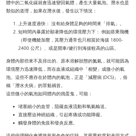
體中的二氧化碳就會迅速變回氣體，產生大量氣泡。潛水也是
類似的道理，如果在潛水後，發生以下情況：
上升速度過快： 沒有給身體足夠的時間來「排氣」。
短時間內暴露於顯著降低的環境壓力下： 例如搭乘飛機
（即使機艙加壓，其壓力通常也只相當於海拔 1800-
2400 公尺）、或是開車/健行到海拔較高的山區。
身體內那些來不及排出的、原本溶解狀態的氮氣，就可能因為
環境壓力迅速降低，而在血液或組織中「相變」成微小的氣
泡。這些不應存在於體內的氣泡，正是「減壓病 (DCS)」，俗
稱「潛水夫病」的罪魁禍首。
這些微小的氣泡如同體內的搗蛋鬼，可能：
堵塞細小的血管，阻礙血液流動和氧氣輸送。
直接壓迫神經組織，引起疼痛或功能障礙。
觸發身體的免疫和發炎反應。
這些病理變化會導致形形色色的症狀，其嚴重程度和表現方式