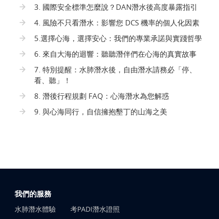
3. 國際安全標準怎麼說？DAN潛水後高度暴露指引
4. 風險不只看潛水：影響您 DCS 機率的個人化因素
5.選擇心海，選擇安心：我們的專業承諾與實踐哲學
6. 來自大海的迴響：聽聽潛伴們在心海的真實故事
7. 特別提醒：水肺潛水後，自由潛水請務必「停、
看、聽」！
8. 潛後行程規劃 FAQ：心海潛水為您解惑
9. 與心海同行，自信擁抱墾丁的山海之美
我們的服務
水肺潛水體驗
考PADI潛水證照