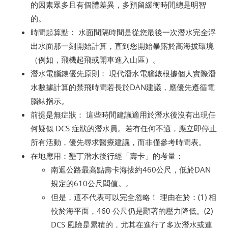
的因素眾多且有個體差異，多預留緩衝時間總是明智
的。
時間起算點： 水面間隔時間是從您最後一次潛水完全浮
出水面那一刻開始計算，直到您開始暴露於高海拔環境
（例如，飛機起飛或開車進入山區）。
潛水電腦錶優先原則： 現代潛水電腦錶根據個人實際潛
水數據計算的禁飛時間若長於DAN建議，應優先遵循電
腦錶指示。
前提是無症狀： 這些時間建議適用於潛水後沒有出現任
何疑似 DCS 症狀的潛水員。若有任何不適，應立即停止
所有活動，優先尋求醫療建議，而非僅參考時間表。
在地應用：墾丁潛水後行經「壽卡」的考量：
南迴公路最高點壽卡海拔約460公尺，低於DAN
規定的610公尺閾值。。
但是，這不代表可以完全忽略！ 理由在於：(1) 相
較於海平面，460 公尺仍是顯著的壓力降低。(2)
DCS 風險是累積的，尤其在進行了多次潛水或連