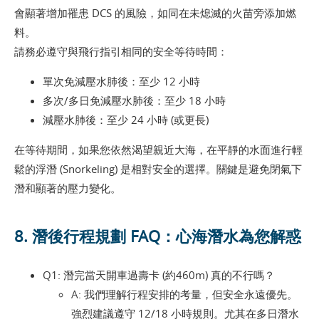
會顯著增加罹患 DCS 的風險，如同在未熄滅的火苗旁添加燃
料。
請務必遵守與飛行指引相同的安全等待時間：
單次免減壓水肺後：至少 12 小時
多次/多日免減壓水肺後：至少 18 小時
減壓水肺後：至少 24 小時 (或更長)
在等待期間，如果您依然渴望親近大海，在平靜的水面進行輕
鬆的浮潛 (Snorkeling) 是相對安全的選擇。關鍵是避免閉氣下
潛和顯著的壓力變化。
8. 潛後行程規劃 FAQ：心海潛水為您解惑
Q1: 潛完當天開車過壽卡 (約460m) 真的不行嗎？
A: 我們理解行程安排的考量，但安全永遠優先。
強烈建議遵守 12/18 小時規則。尤其在多日潛水