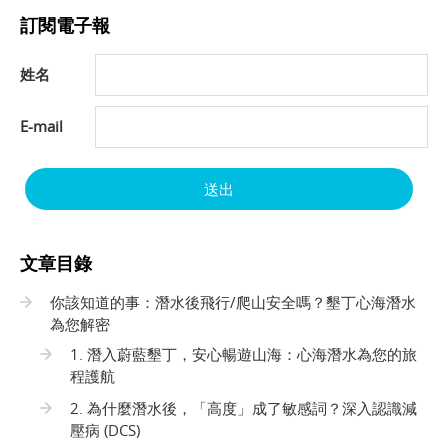
訂閱電子報
姓名
E-mail
送出
文章目錄
你該知道的事：潛水後飛行/爬山安全嗎？墾丁心海潛水
為您解密
1. 潛入蔚藍墾丁，安心暢遊山海：心海潛水為您的旅
程護航
2. 為什麼潛水後，「高度」成了敏感詞？深入認識減
壓病 (DCS)