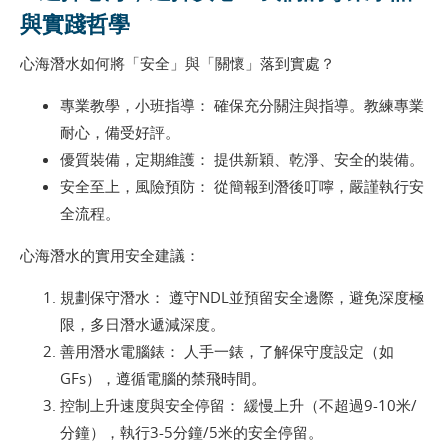
與實踐哲學
心海潛水如何將「安全」與「關懷」落到實處？
專業教學，小班指導： 確保充分關注與指導。教練專業
耐心，備受好評。
優質裝備，定期維護： 提供新穎、乾淨、安全的裝備。
安全至上，風險預防： 從簡報到潛後叮嚀，嚴謹執行安
全流程。
心海潛水的實用安全建議：
規劃保守潛水： 遵守NDL並預留安全邊際，避免深度極
限，多日潛水遞減深度。
善用潛水電腦錶： 人手一錶，了解保守度設定（如
GFs），遵循電腦的禁飛時間。
控制上升速度與安全停留： 緩慢上升（不超過9-10米/
分鐘），執行3-5分鐘/5米的安全停留。