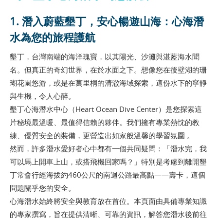
1. 潛入蔚藍墾丁，安心暢遊山海：心海潛
水為您的旅程護航
墾丁，台灣南端的海洋瑰寶，以其陽光、沙灘與湛藍海水聞
名。但真正的奇幻世界，在於水面之下。想像您在後壁湖的珊
瑚花園悠游，或是在萬里桐的清澈海域探索，這份水下的寧靜
與生機，令人心醉。
墾丁心海潛水中心（Heart Ocean Dive Center）是您探索這
片秘境最溫暖、最值得信賴的夥伴。我們擁有專業熱忱的教
練、優質安全的裝備，更營造出如家般溫馨的學習氛圍 。
然而，許多潛水愛好者心中都有一個共同疑問：「潛水完，我
可以馬上開車上山，或搭飛機回家嗎？」特別是考慮到離開墾
丁常會行經海拔約460公尺的南迴公路最高點——壽卡，這個
問題關乎您的安全。
心海潛水始終將安全與教育放在首位。本頁面由具備專業知識
的專家撰寫，旨在提供清晰、可靠的資訊，解答您潛水後前往