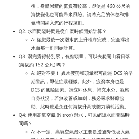
後，身體累積的氮負荷較高，即使是 460 公尺的
海拔變化也可能帶來風險。請將充足的休息和排
氮時間納入您的行程規劃。
Q2: 水面間隔時間是從什麼時候開始計算？
A: 從您最後一次潛水的上升程序完成，完全浮出
水面那一刻開始計算。
Q3: 潛完覺得特別累，有點頭暈，可以去爬關山看日落
(海拔約 152 公尺) 嗎？
A: 絕對不要！ 異常疲勞和頭暈都可能是 DCS 的早
期警訊，即使症狀輕微。此外，疲勞本身也是
DCS 的風險因素。請立即休息、補充水分、觀察
自身狀況，若無改善或加劇，務必尋求醫療協
助。此時應避免任何海拔升高或體力消耗活動。
Q4: 使用高氧空氣 (Nitrox) 潛水，可以縮短水面間隔時
間嗎？
A: 不一定。高氧空氣潛水主要是透過降低吸入氣