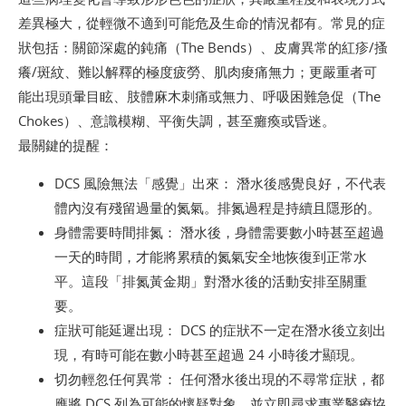
差異極大，從輕微不適到可能危及生命的情況都有。常見的症
狀包括：關節深處的鈍痛（The Bends）、皮膚異常的紅疹/搔
癢/斑紋、難以解釋的極度疲勞、肌肉痠痛無力；更嚴重者可
能出現頭暈目眩、肢體麻木刺痛或無力、呼吸困難急促（The
Chokes）、意識模糊、平衡失調，甚至癱瘓或昏迷。
最關鍵的提醒：
DCS 風險無法「感覺」出來： 潛水後感覺良好，不代表
體內沒有殘留過量的氮氣。排氮過程是持續且隱形的。
身體需要時間排氮： 潛水後，身體需要數小時甚至超過
一天的時間，才能將累積的氮氣安全地恢復到正常水
平。這段「排氮黃金期」對潛水後的活動安排至關重
要。
症狀可能延遲出現： DCS 的症狀不一定在潛水後立刻出
現，有時可能在數小時甚至超過 24 小時後才顯現。
切勿輕忽任何異常： 任何潛水後出現的不尋常症狀，都
應將 DCS 列為可能的懷疑對象，並立即尋求專業醫療協