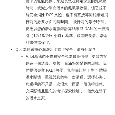
體中的氮氣比例，來延長您在特定深度的免減壓
時間，或減少單次潛水的氮氣吸收量。但它並不
能完全消除 DCS 風險，也不能直接等同於縮短飛
行前的必要水面間隔時間。 飛行前的等待時間，
仍應以您的潛水電腦錶計算結果或 DAN 的一般指
引（12/18/24+ 小時）為準，取其較長者。潛水
計畫仍需保守。
Q5: 為何選擇心海潛水？除了安全，還有什麼？
A: 因為我們不僅將安全視為最高信仰，更致力於
創造一個溫暖、友善、充滿學習樂趣的環境。我
們提供專業 PADI 教學、無與倫比的 1 對 1 體驗
潛水關懷，重視與您的每一次溝通。選擇心海，
您選擇的不只是一次潛水，而是一段值得信賴、
充滿關懷且難忘的海洋探索體驗，一個您在墾丁
的潛水之家。