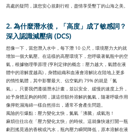
高處的疑問，讓您安心規劃行程，盡情享受墾丁的山海之美。
2. 為什麼潛水後，「高度」成了敏感詞？
深入認識減壓病 (DCS)
想像一下，當您潛入水中，每下潛 10 公尺，環境壓力大約就
增加一個大氣壓。在這樣的高壓環境下，您呼吸著氣瓶中的空
氣，根據物理學原理 (亨利定律的概念：壓力越大，氣體在液
體中的溶解度越高)，身體組織和血液會溶解比在陸地上更多
的惰性氣體，其中影響最大、佔空氣約 79% 的就是「氮
氣」。只要我們遵循潛水計畫，並以安全、緩慢的速度上升，
給予身體足夠的時間，讓這些額外溶解的氮氣，隨著呼吸作用
像擰乾濕海綿一樣自然排出，通常不會產生問題。
風險的引爆點：壓力變化太快，氮氣「沸騰」成氣泡！
麻煩往往出在「壓力變化太快」的時候。這就像快速打開一瓶
劇烈搖晃過的香檳或汽水，瓶內壓力瞬間降低，原本溶解在液