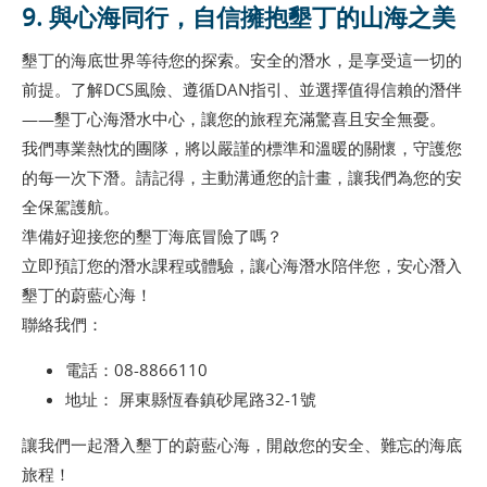
9. 與心海同行，自信擁抱墾丁的山海之美
墾丁的海底世界等待您的探索。安全的潛水，是享受這一切的
前提。了解DCS風險、遵循DAN指引、並選擇值得信賴的潛伴
——墾丁心海潛水中心，讓您的旅程充滿驚喜且安全無憂。
我們專業熱忱的團隊，將以嚴謹的標準和溫暖的關懷，守護您
的每一次下潛。請記得，主動溝通您的計畫，讓我們為您的安
全保駕護航。
準備好迎接您的墾丁海底冒險了嗎？
立即預訂您的潛水課程或體驗，讓心海潛水陪伴您，安心潛入
墾丁的蔚藍心海！
聯絡我們：
電話：08-8866110
地址： 屏東縣恆春鎮砂尾路32-1號
讓我們一起潛入墾丁的蔚藍心海，開啟您的安全、難忘的海底
旅程！