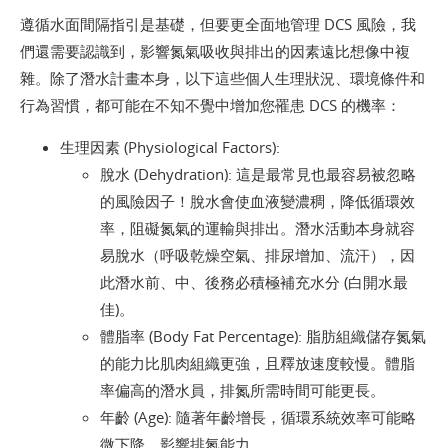
遵循水面間隔指引是基礎，但要更全面地管理 DCS 風險，我
們還需要認識到，影響氮氣吸收與排出的因素遠比想像中複
雜。除了潛水計畫本身，以下這些個人生理狀況、環境條件和
行為習慣，都可能在不知不覺中增加您罹患 DCS 的機率：
生理因素 (Physiological Factors):
脫水 (Dehydration): 這是最常見也最容易被忽略
的風險因子！脫水會使血液變濃稠，降低循環效
率，阻礙氮氣的運輸與排出。潛水活動本身就容
易脫水（呼吸乾燥空氣、排尿增加、流汗），因
此潛水前、中、後務必積極補充水分 (白開水最
佳)。
體脂率 (Body Fat Percentage): 脂肪組織儲存氮氣
的能力比肌肉組織更強，且釋放速度較慢。體脂
率偏高的潛水員，排氮所需時間可能更長。
年齡 (Age): 隨著年齡增長，循環系統效率可能略
微下降，影響排氮能力。