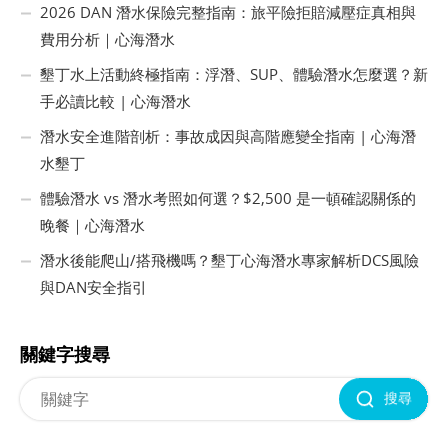
2026 DAN 潛水保險完整指南：旅平險拒賠減壓症真相與
費用分析｜心海潛水
墾丁水上活動終極指南：浮潛、SUP、體驗潛水怎麼選？新
手必讀比較 | 心海潛水
潛水安全進階剖析：事故成因與高階應變全指南 | 心海潛
水墾丁
體驗潛水 vs 潛水考照如何選？$2,500 是一頓確認關係的
晚餐｜心海潛水
潛水後能爬山/搭飛機嗎？墾丁心海潛水專家解析DCS風險
與DAN安全指引
關鍵字搜尋
搜尋