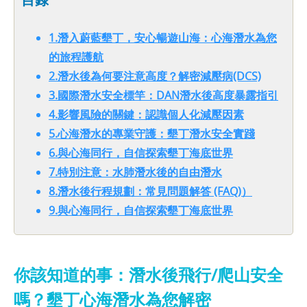
1.潛入蔚藍墾丁，安心暢遊山海：心海潛水為您
的旅程護航
2.潛水後為何要注意高度？解密減壓病(DCS)
3.國際潛水安全標竿：DAN潛水後高度暴露指引
4.影響風險的關鍵：認識個人化減壓因素
5.心海潛水的專業守護：墾丁潛水安全實踐
6.與心海同行，自信探索墾丁海底世界
7.特別注意：水肺潛水後的自由潛水
8.潛水後行程規劃：常見問題解答 (FAQ)）
9.與心海同行，自信探索墾丁海底世界
你該知道的事：潛水後飛行/爬山安全
嗎？墾丁心海潛水為您解密