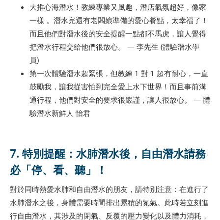
大推心海潛水！教練專業又風趣，潛店氣氛超好，像家
一樣 。潛水完還有老闆娘準備的愛心餐點，太幸福了！
而且他們對潛水後的安全提醒一點都不馬虎，讓人覺得
把潛水行程交給他們很放心。 — 李先生 (體驗潛水學
員)
第一次體驗潛水超緊張，但教練 1 對 1 超有耐心，一直
鼓勵我，讓我從害怕到完全愛上水下世界！而且事前溝
通行程，他們對安全的要求很嚴謹，讓人很放心。 — 體
驗潛水新鮮人 怡君
7. 特別提醒：水肺潛水後，自由潛水請務
必「停、看、聽」！
對於同時熱愛水肺和自由潛水的朋友，請特別注意：在進行了
水肺潛水之後，身體需要時間排出累積的氮氣。此時若立刻進
行自由潛水，其涉及的閉氣、反覆的壓力變化以及體力消耗，