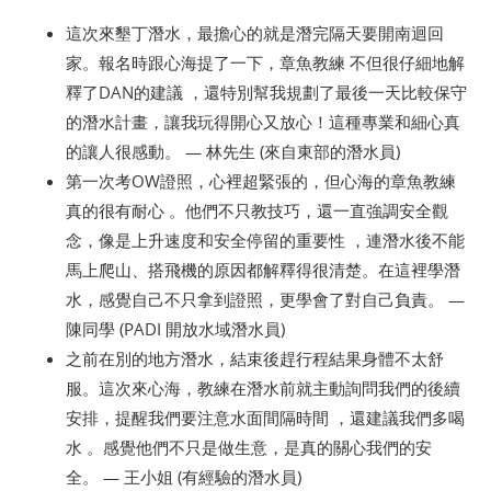
這次來墾丁潛水，最擔心的就是潛完隔天要開南迴回
家。報名時跟心海提了一下，章魚教練 不但很仔細地解
釋了DAN的建議 ，還特別幫我規劃了最後一天比較保守
的潛水計畫，讓我玩得開心又放心！這種專業和細心真
的讓人很感動。 — 林先生 (來自東部的潛水員)
第一次考OW證照，心裡超緊張的，但心海的章魚教練
真的很有耐心 。他們不只教技巧，還一直強調安全觀
念，像是上升速度和安全停留的重要性 ，連潛水後不能
馬上爬山、搭飛機的原因都解釋得很清楚。在這裡學潛
水，感覺自己不只拿到證照，更學會了對自己負責。 —
陳同學 (PADI 開放水域潛水員)
之前在別的地方潛水，結束後趕行程結果身體不太舒
服。這次來心海，教練在潛水前就主動詢問我們的後續
安排，提醒我們要注意水面間隔時間 ，還建議我們多喝
水 。感覺他們不只是做生意，是真的關心我們的安
全。 — 王小姐 (有經驗的潛水員)