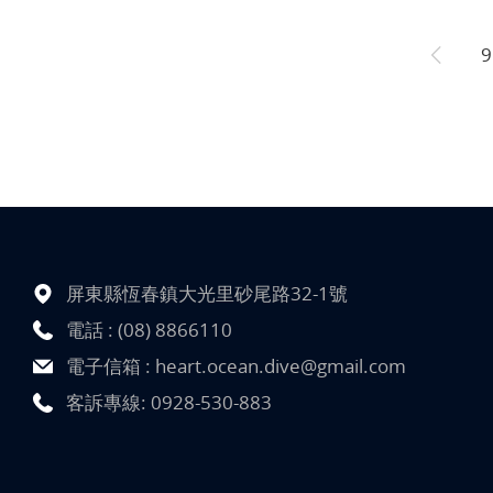
9
屏東縣恆春鎮大光里砂尾路32-1號
電話 :
(08) 8866110
電子信箱 :
heart.ocean.dive@gmail.com
客訴專線:
0928-530-883