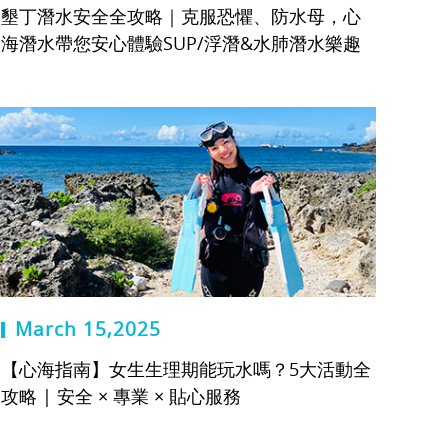
墾丁潛水安全全攻略｜克服恐懼、防水母，心
海潛水帶您安心體驗SUP/浮潛&水肺潛水樂趣
March 15,2025
【心海指南】女生生理期能玩水嗎？5大活動全
攻略 | 安全 × 專業 × 貼心服務