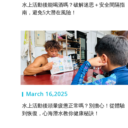
水上活動後能喝酒嗎？破解迷思＋安全間隔指
南，避免5大潛在風險！
March 16,2025
水上活動後頭暈疲憊正常嗎？別擔心！從體驗
到恢復，心海潛水教你健康秘訣！