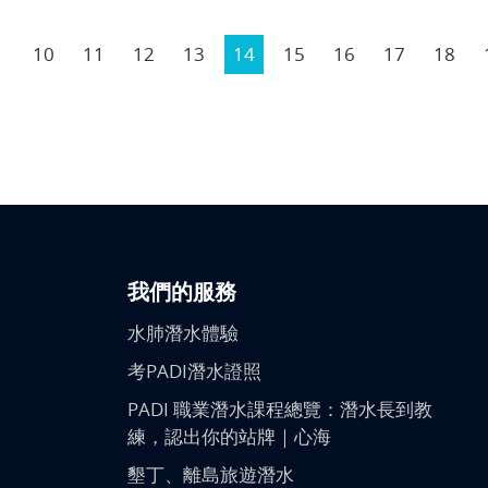
10
11
12
13
14
15
16
17
18
我們的服務
水肺潛水體驗
考PADI潛水證照
PADI 職業潛水課程總覽：潛水長到教
練，認出你的站牌｜心海
墾丁、離島旅遊潛水