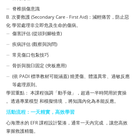
脊椎損傷意識
B. 次要救護 (Secondary Care - First Aid)：減輕痛苦，防止惡
化 學習處理非立即危及生命的傷病。
傷害評估 (從頭到腳檢查)
疾病評估 (觀察與詢問)
常見傷口包紮技巧
骨折與脫臼固定 (夾板應用)
(依 PADI 標準教材可能涵蓋) 燒燙傷、體溫異常、過敏反應
等處理原則。
學習重點： 本課程強調「動手做」，超過一半時間用於實操
。透過專業模型 和模擬情境 ，將知識內化為本能反應。
活動流程：一天精實，高效學習
心海潛水的 EFR 課程設計緊湊，通常一天內完成 ，讓您高效
掌握救護精髓。