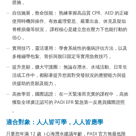
措施 。
自信施展，救命技能： 熟練掌握高品質 CPR、AED 的正確
使用時機與操作、有效處理窒息、嚴重出血、休克及疑似
脊椎損傷等狀況 。課程核心是建立您在壓力下也能行動的
信心 。
實用技巧，靈活運用： 學會系統性的傷病評估方法，以及
多種繃帶包紮、骨折與脫臼固定等實用急救技巧 。
提升意願，擴大守護圈： 無論在潛水、水域活動、日常生
活或工作中，都顯著提升您面對突發狀況的應變能力與提
供援助的意願及能力 。
高效學習，國際認證： 在一天緊湊而充實的課程中 ，高效
獲取全球廣泛認可的 PADI EFR 緊急第一反應員國際證照
。
適合對象：人人皆可學，人人皆應學
只要您年滿 12 歲（心海潛水建議年齡，PADI 官方無最低限