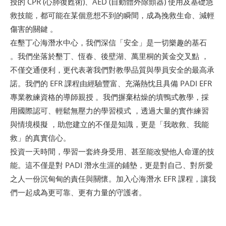
授的 CPR (心肺復甦術)、AED (自動體外除顫器) 使用及基礎急
救技能，都可能在某個意想不到的瞬間，成為挽救生命、減輕
傷害的關鍵 。
在墾丁心海潛水中心，我們深信「安全」是一切樂趣的基石
。我們坐落於墾丁、恆春、後壁湖、萬里桐的黃金交叉點 ，
不僅交通便利，更代表著我們對教學品質與學員安全的最高承
諾。我們的 EFR 課程由經驗豐富、充滿熱忱且具備 PADI EFR
專業教練資格的導師親授 。我們摒棄枯燥的填鴨式教學，採
用國際認可、輕鬆無壓力的學習模式 ，透過大量的實作練習
與情境模擬 ，助您建立的不僅是知識，更是「我敢救、我能
救」的真實信心。
投資一天時間，學習一套終身受用、甚至能改變他人命運的技
能。這不僅是對 PADI 潛水生涯的鋪墊，更是對自己、對所愛
之人一份沉甸甸的責任與關懷。加入心海潛水 EFR 課程，讓我
們一起成為更可靠、更有力量的守護者。