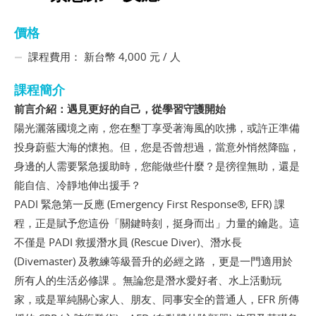
價格
課程費用： 新台幣 4,000 元 / 人
課程簡介
前言介紹：遇見更好的自己，從學習守護開始
陽光灑落國境之南，您在墾丁享受著海風的吹拂，或許正準備
投身蔚藍大海的懷抱。但，您是否曾想過，當意外悄然降臨，
身邊的人需要緊急援助時，您能做些什麼？是徬徨無助，還是
能自信、冷靜地伸出援手？
PADI 緊急第一反應 (Emergency First Response®, EFR) 課
程，正是賦予您這份「關鍵時刻，挺身而出」力量的鑰匙。這
不僅是 PADI 救援潛水員 (Rescue Diver)、潛水長
(Divemaster) 及教練等級晉升的必經之路 ，更是一門適用於
所有人的生活必修課 。無論您是潛水愛好者、水上活動玩
家，或是單純關心家人、朋友、同事安全的普通人，EFR 所傳