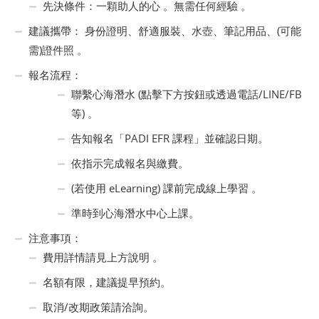
先決條件：一顆助人的心 。無需任何經驗 。
建議攜帶： 身份證明、舒適服裝、水壺、筆記用品、(可能
需)證件照 。
報名流程：
聯繫心海潛水 (點擊下方按鈕或透過電話/LINE/FB
等) 。
告知報名「PADI EFR 課程」並確認日期。
依指示完成報名與繳費。
(若使用 eLearning) 課前完成線上學習 。
準時到心海潛水中心上課。
注意事項：
費用詳情請見上方說明 。
名額有限，建議提早預約。
取消/改期政策請洽詢。