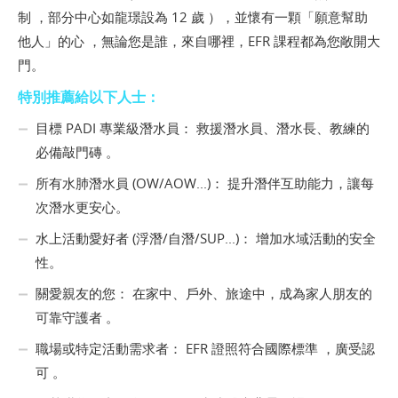
制 ，部分中心如龍璟設為 12 歲 ），並懷有一顆「願意幫助
他人」的心 ，無論您是誰，來自哪裡，EFR 課程都為您敞開大
門。
特別推薦給以下人士：
目標 PADI 專業級潛水員： 救援潛水員、潛水長、教練的
必備敲門磚 。
所有水肺潛水員 (OW/AOW...)： 提升潛伴互助能力，讓每
次潛水更安心。
水上活動愛好者 (浮潛/自潛/SUP...)： 增加水域活動的安全
性。
關愛親友的您： 在家中、戶外、旅途中，成為家人朋友的
可靠守護者 。
職場或特定活動需求者： EFR 證照符合國際標準 ，廣受認
可 。