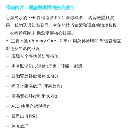
課程內容：理論與實踐的完美結合
心海潛水的 EFR 課程遵循 PADI 全球標準 ，內容嚴謹且實
用。我們透過知識發展、密集的技巧練習和逼真的情境模擬
，在輕鬆氛圍中 助您掌握核心技能。
A. 主要照護 (Primary Care - CPR)：與死神搶時間 學習處理立
即危及生命的狀況。
現場安全評估與防護措施
患者狀況初步評估 (反應、呼吸、循環)
啟動緊急醫療服務 (EMS)
呼吸道阻塞處理 (哽塞急救)
高品質心肺復甦術 (CPR)
AED 使用介紹與操作
嚴重出血控制
休克處理