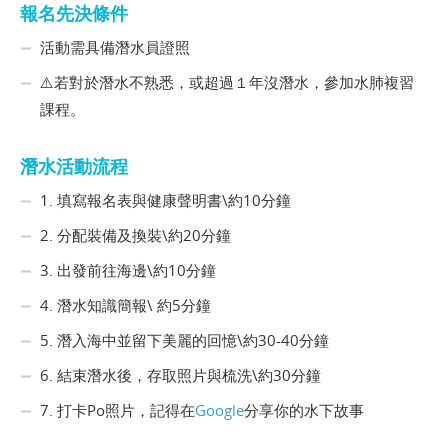
報名先決條件
活動需具備潛水員證照
⚠️若對於潛水不熟悉，或超過１年沒潛水，參加水肺複習
課程。
潛水活動流程
1. 填寫報名表與健康聲明書\約10分鐘
2. 分配裝備及換裝\約20分鐘
3. 出發前往海邊\​約10分鐘
4. 潛水知識簡報\ ​約5分鐘
5. 潛入海中並留下美麗的回憶\​約30-40分鐘
6. 結束潛水後，存取照片與梳洗\​約30分鐘
7. 打卡Po照片，記得在
Google
分享你的水下故事