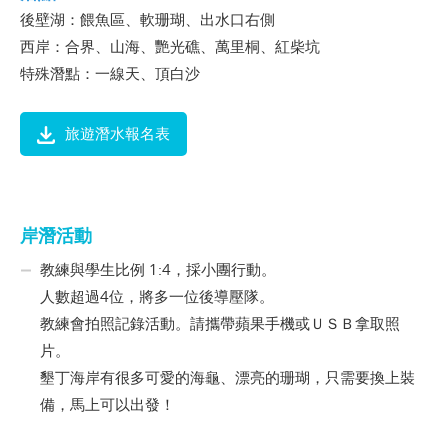
後壁湖：餵魚區、軟珊瑚、出水口右側
西岸：合界、山海、艷光礁、萬里桐、紅柴坑
特殊潛點：一線天、頂白沙
旅遊潛水報名表
岸潛活動
教練與學生比例 1:4，採小團行動。
人數超過4位，將多一位後導壓隊。
教練會拍照記錄活動。請攜帶蘋果手機或ＵＳＢ拿取照
片。
墾丁海岸有很多可愛的海龜、漂亮的珊瑚，只需要換上裝
備，馬上可以出發！