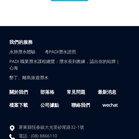
我們的服務
水肺潛水體驗
考PADI潛水證照
PADI 職業潛水課程總覽：潛水長到教練，認出你的站牌｜
心海
墾丁、離島旅遊潛水
關於我們
部落格
常見問題
最新消息
檔案下載
公司據點
聯絡我們
wechat
屏東縣恆春鎮大光里砂尾路32-1號
電話 :
(08) 8866110