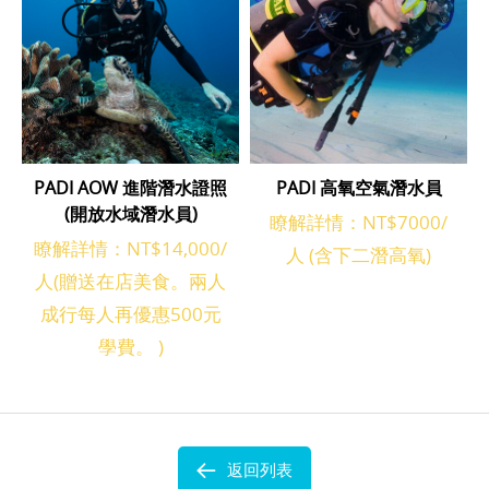
PADI AOW 進階潛水證照
PADI 高氧空氣潛水員
(開放水域潛水員)
瞭解詳情：NT$7000/
瞭解詳情：NT$14,000/
人 (含下二潛高氧)
人(贈送在店美食。兩人
成行每人再優惠500元
學費。 )
返回列表