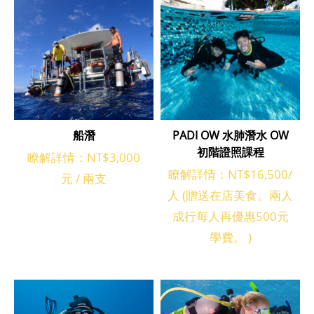
船潛
PADI OW 水肺潛水 OW
初階證照課程
瞭解詳情：NT$3,000
瞭解詳情：NT$16,500/
元 / 兩支
人 (贈送在店美食。兩人
成行每人再優惠500元
學費。 )