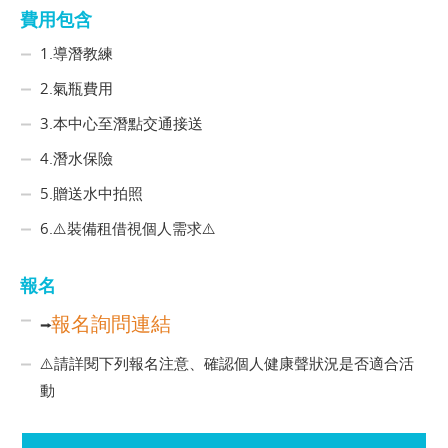
費用包含
1.導潛教練
2.氣瓶費用
3.本中心至潛點交通接送
4.潛水保險
5.贈送水中拍照
6.⚠️裝備租借視個人需求⚠️
報名
報名詢問連結
⭢
⚠️請詳閱下列報名注意、確認個人健康聲狀況是否適合活
動