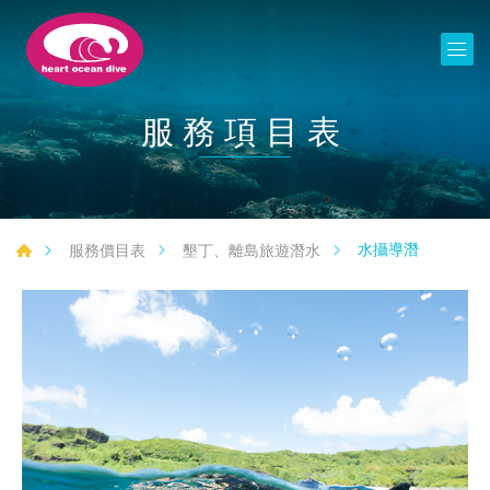
服務項目表
水攝導潛
服務價目表
墾丁、離島旅遊潛水