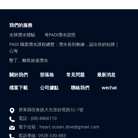
我們的服務
水肺潛水體驗
考PADI潛水證照
PADI 職業潛水課程總覽：潛水長到教練，認出你的站牌｜
心海
墾丁、離島旅遊潛水
關於我們
部落格
常見問題
最新消息
檔案下載
公司據點
聯絡我們
wechat
屏東縣恆春鎮大光里砂尾路32-1號
電話 :
(08) 8866110
電子信箱 :
heart.ocean.dive@gmail.com
客訴專線:
0928-530-883