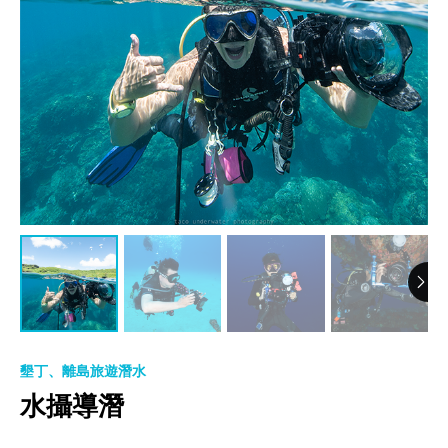
墾丁、離島旅遊潛水
水攝導潛