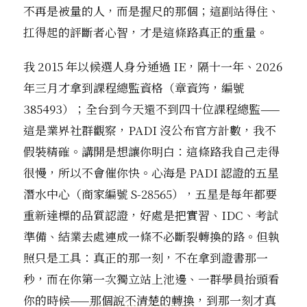
不再是被量的人，而是握尺的那個；這副站得住、
扛得起的評斷者心智，才是這條路真正的重量。
我 2015 年以候選人身分通過 IE，隔十一年、2026
年三月才拿到課程總監資格（章資筠，編號
385493）；全台到今天還不到四十位課程總監——
這是業界社群觀察，PADI 沒公布官方計數，我不
假裝精確。講開是想讓你明白：這條路我自己走得
很慢，所以不會催你快。心海是 PADI 認證的五星
潛水中心（商家編號 S-28565），五星是每年都要
重新達標的品質認證，好處是把實習、IDC、考試
準備、結業去處連成一條不必斷裂轉換的路。但執
照只是工具：真正的那一刻，不在拿到證書那一
秒，而在你第一次獨立站上池邊、一群學員抬頭看
你的時候——
那個說不清楚的轉換
，到那一刻才真