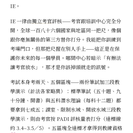
IE。
IE 一律由
獨立考官
評核——考官跟培訓中心完全分
開，全球一百八十六個國家與地區同一把尺，像個
跟你毫無關係的第三方替你打分。我能把你訓練到
考場門口，但那把尺握在別人手上——這正是在保
護你未來的每一個學員。哪間中心若暗示「有辦法
讓考官放水」，那才是你該掉頭就走的訊號。
考試本身考兩天、五個區塊——兩份筆試加三段教
學演示（計法各家略異）：標準筆試（五十題、九
十分鐘、開書）與五科潛水理論（每科十二題）都
要拿到七成五；課室、限制水域、開放水域三段教
學演示，則由考官按 PADI 評核量表打分（達標線
約 3.4–3.5／5）。五區塊全達標才拿得到教練資格