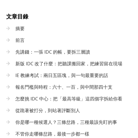
文章目錄
摘要
前言
先講錢：一張 IDC 的帳，要拆三層讀
新版 IDC 改了什麼：把聽課搬回家，把練習留在現場
IE 教練考試：兩日五區塊，與一句最重要的話
報名門檻與時程：六十、一百，與中間那四十支
怎麼挑 IDC 中心：把「最高等級」這四個字拆給你看
從跪著被打分，到站著評斷別人
你是哪一種候選人？三條岔路，三種最該先盯的事
不管你走哪條岔路，最後一步都一樣