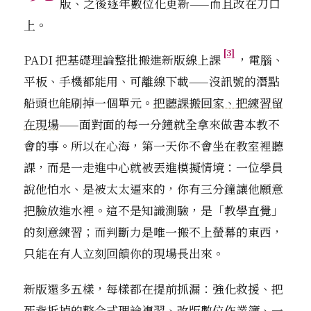
版、之後逐年數位化更新——而且改在刀口
上。
[3]
PADI 把基礎理論整批搬進新版線上課
，電腦、
平板、手機都能用、可離線下載——沒訊號的潛點
船頭也能刷掉一個單元。
把聽課搬回家、把練習留
在現場
——面對面的每一分鐘就全拿來做書本教不
會的事。所以在心海，第一天你不會坐在教室裡聽
課，而是一走進中心就被丟進模擬情境：一位學員
說他怕水、是被太太逼來的，你有三分鐘讓他願意
把臉放進水裡。這不是知識測驗，是「教學直覺」
的刻意練習；而判斷力是唯一搬不上螢幕的東西，
只能在有人立刻回饋你的現場長出來。
新版還多五樣，每樣都在提前抓漏：強化救援、把
死背拆掉的整合式理論複習、改版數位作業簿、一