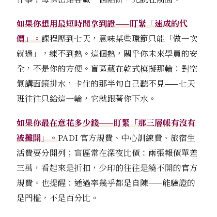
如果你想用最短時間拿到證——盯緊「速成的代
價」。
課程壓到七天，意味某些環節只能「做一次
就過」，練不到熟。這個熟，關乎你未來學員的安
全，不是你的方便。盲區藏在乾式模擬那輪：對空
氣講面鏡排水，卡住的那半句自己聽不見——七天
班往往只給這一輪，它就跟著你下水。
如果你最在意花多少錢——盯緊「那三層帳有沒有
被攤開」。
PADI 官方規費、中心訓練費、旅宿生
活費要分開列；盲區常在深夜比價：兩張報價單差
三萬，看起來是折扣，少印的往往是繞不開的官方
規費。也提醒：通過率幾乎都是自陳——能驗證的
是門檻，不是百分比。