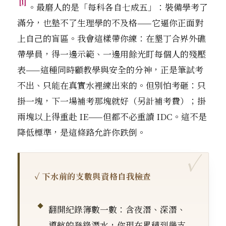
[1]
。最磨人的是「每科各自七成五」：裝備學考了
滿分，也墊不了生理學的不及格——它逼你正面對
上自己的盲區。我會這樣帶你練：在墾丁合界外礁
帶學員，得一邊示範、一邊用餘光盯每個人的殘壓
表——這種同時顧教學與安全的分神，正是筆試考
不出、只能在真實水裡練出來的。但別怕考砸：只
掛一塊，下一場補考那塊就好（另計補考費）；掛
兩塊以上得重赴 IE——但都不必重讀 IDC。這不是
降低標準，是這條路允許你跌倒。
✓ 下水前的支數與資格自我檢查
翻開紀錄簿數一數：含夜潛、深潛、
導航的登錄潛水，你現在累積到幾支