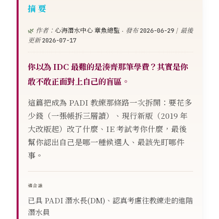
摘要
🌿
作者：
心海潛水中心 章魚總監
·
發布
2026-06-29
|
最後
更新
2026-07-17
你以為 IDC 最難的是湊齊那筆學費？其實是你
敢不敢正面對上自己的盲區。
這篇把成為 PADI 教練那條路一次拆開：要花多
少錢（一張帳拆三層讀）、現行新版（2019 年
大改版起）改了什麼、IE 考試考你什麼，最後
幫你認出自己是哪一種候選人、最該先盯哪件
事。
適合誰
已具 PADI 潛水長(DM)、認真考慮往教練走的進階
潛水員