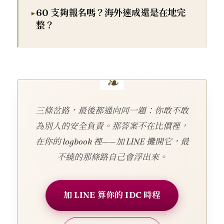
60 支夠報名嗎？海外速成還是在地完
整？
三條岔路，最後都通向同一題：你敢不敢
為別人的安全負責。那答案不在比價裡，
在你的 logbook 裡——加 LINE 攤開它，最
不繞的那條路自己會浮出來。
加 LINE 算你的 IDC 時程