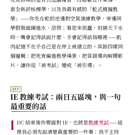
套全新評核標準，以及我最有感的「
乾式模擬教
學
」——你先在乾的池邊對空氣演練教學，旁邊同
學假裝面鏡進水、恐慌；看起來很蠢，但隔天下水
時，嘴會記得該說什麼、手會記得該指哪裡——肌
肉記憶不在乎自己是在岸上被建立的。其餘四樣同
個邏輯：把死背編進教學場景、把答錯導向解釋影
片，讓你從「被考試」變成「被引導」。
IE 教練考試：兩日五區塊，與一句
最重要的話
I
DC 結束後你要面對 IE，也就是
教練考試
——這
裡我必須先說清楚最重要的一件事：我不主持