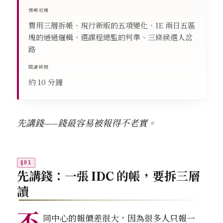
預期收穫
費用三層拆帳、現行新版的五項變化、IE 兩日五區
塊的通過邏輯、選課程總監的判準、三條候選人岔
路
閱讀時間
約 10 分鐘
先講錢——錢最容易被報得不老實。
先講錢：一張 IDC 的帳，要拆三層
讀
不
同中心的報價差很大，因為很多人只報一