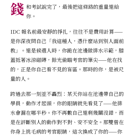
錢
和考試說完了，最後把這條路的重量還給
你。
IDC 報名前最安靜的掙扎，往往不是費用計算——
是你深夜問自己「我這種人，憑什麼站到別人面前
教」。還是候選人時，你跪在池邊做排水示範，膝
蓋抵著冰涼磁磚，餘光偷瞄考官的筆尖——他在找
的，正是你自己看不見的盲區。那時的你，是被尺
量的人。
跨過去那一刻並不轟烈：某天你站在池邊帶自己的
學員，動作才起頭，你的眼睛就先看見了——他排
水會漏在哪半秒。你不再數自己還剩幾關沒錯，而
是在評斷別人的動作對不對、安不安全。那雙曾在
你身上挑毛病的考官眼睛，這次換成了你的——你