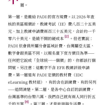
層。
第一層，是繳給 PADI 的官方規費。以 2026 年查
核的美區報價計，教練考試（IE）費八百二十五美
元、加上教練申請費兩百三十五美元，合計約一千
[2]
零六十美元，是繞不開的硬成本
。但老實說：
PADI 依會員所屬分會區域計費，台灣屬亞太區，
數字會跟美區不同，以報名當下官方價目為準——
任何把它說成「全球統一一個價」的，你都該打個
問號。另注意：這數字不含 EFR 教練評級申請
費。第一層還有 PADI 定價的教材費（IDC
eLearning 教材組），有的含在訓練費、有的另列
——追問清楚。第二層，是各中心自訂的訓練費，
台灣基準約台幣六萬，我們自己就有兩人同行折五
[4]
千的方案
。第三層，才是旅宿與生活費。