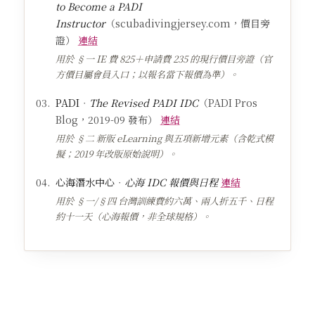
to Become a PADI
Instructor
（scubadivingjersey.com，價目旁
證）
連結
用於 §一 IE 費 825＋申請費 235 的現行價目旁證（官
方價目屬會員入口；以報名當下報價為準）。
PADI
．
The Revised PADI IDC
（PADI Pros
Blog，2019-09 發布）
連結
用於 §二 新版 eLearning 與五項新增元素（含乾式模
擬；2019 年改版原始說明）。
心海潛水中心
．
心海 IDC 報價與日程
連結
用於 §一/§四 台灣訓練費約六萬、兩人折五千、日程
約十一天（心海報價，非全球規格）。