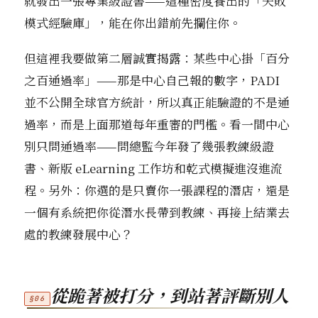
就發出一張專業級證書——這種密度養出的「失敗
模式經驗庫」，能在你出錯前先攔住你。
但這裡我要做第二層誠實揭露：某些中心掛「百分
之百通過率」——那是中心自己報的數字，PADI
並不公開全球官方統計，所以真正能驗證的不是通
過率，而是上面那道每年重審的門檻。看一間中心
別只問通過率——問總監今年發了幾張教練級證
書、新版 eLearning 工作坊和乾式模擬進沒進流
程。另外：你選的是只賣你一張課程的潛店，還是
一個有系統把你從潛水長帶到教練、再接上結業去
處的教練發展中心？
從跪著被打分，到站著評斷別人