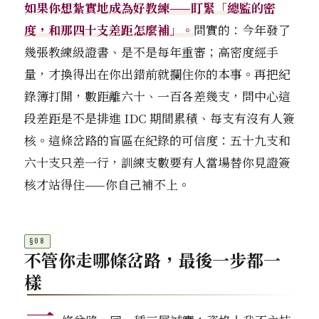
如果你想紮實地成為好教練——盯緊「總監的密
度，和那四十支差距怎麼補」。
問實的：今年發了
幾張教練級證書、是不是每年重審；高密度經手
量，才換得出在你出錯前就攔住你的本事。再把紀
錄簿打開，數距離六十、一百各差幾支，問中心這
段差距是不是排進 IDC 期間累積、每支有沒有人簽
核。這條岔路的盲區在紀錄的可信度：五十九支和
六十支只差一行，訓練支數要有人當場替你見證簽
核才站得住——你自己補不上。
不管你走哪條岔路，最後一步都一
樣