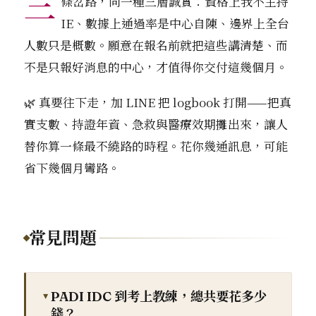
三
條岔路，同一種三層誠實：資格上我不主持
IE、數據上通過率是中心自陳、邊界上全台
人數只是概數。願意在報名前就把這些講清楚、而
不是只報好消息的中心，才值得你交付這幾個月。
🌿 真要往下走，加 LINE 把 logbook 打開——把真
實支數、持證年資、急救與醫療效期攤出來，讓人
替你算一條最不繞路的時程。花你幾通訊息，可能
省下幾個月彎路。
常見問題
PADI IDC 到考上教練，總共要花多少
錢？