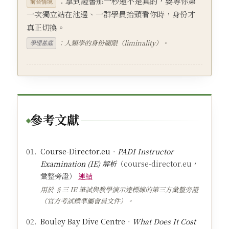
：拿到證書那一秒還不是真的，要等你第
前台情境
一次獨立站在池邊、一群學員抬頭看你時，身份才
真正切換。
：人類學的身份閾限（liminality）。
學理基底
參考文獻
Course-Director.eu
．
PADI Instructor
Examination (IE) 解析
（course-director.eu，
彙整旁證）
連結
用於 §三 IE 筆試與教學演示達標線的第三方彙整旁證
（官方考試標準屬會員文件）。
Bouley Bay Dive Centre
．
What Does It Cost