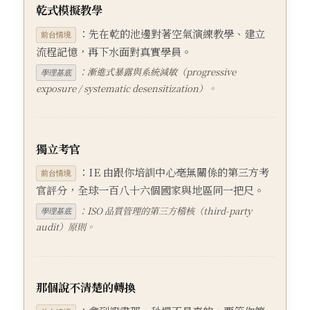
乾式模擬教學
：先在乾的池邊對著空氣演練教學、建立
前台情境
流程記憶，再下水面對真實學員。
：漸進式暴露與系統減敏（progressive
學理基底
exposure / systematic desensitization）。
獨立考官
：IE 由跟你培訓中心毫無關係的第三方考
前台情境
官評分，全球一百八十六個國家與地區同一把尺。
：ISO 品質管理的第三方稽核（third-party
學理基底
audit）原則。
那個說不清楚的轉換