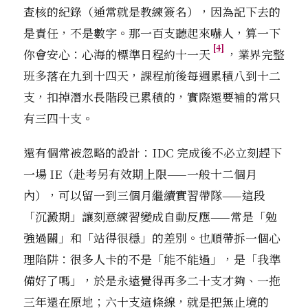
查核的紀錄（通常就是教練簽名），因為記下去的
是責任，不是數字。那一百支聽起來嚇人，算一下
[4]
你會安心：心海的標準日程約十一天
，業界完整
班多落在九到十四天，課程前後每週累積八到十二
支，扣掉潛水長階段已累積的，實際還要補的常只
有三四十支。
還有個常被忽略的設計：IDC 完成後不必立刻趕下
一場 IE（赴考另有效期上限——一般十二個月
內），可以留一到三個月繼續實習帶隊——這段
「沉澱期」讓刻意練習變成自動反應——常是「勉
強過關」和「站得很穩」的差別。也順帶拆一個心
理陷阱：很多人卡的不是「能不能過」，是「我準
備好了嗎」，於是永遠覺得再多二十支才夠、一拖
三年還在原地；六十支這條線，就是把無止境的