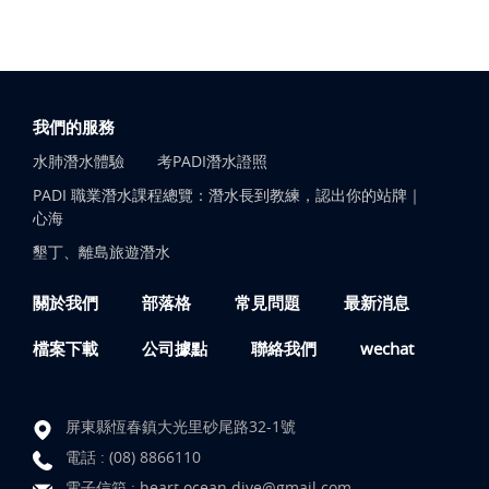
我們的服務
水肺潛水體驗
考PADI潛水證照
PADI 職業潛水課程總覽：潛水長到教練，認出你的站牌｜
心海
墾丁、離島旅遊潛水
關於我們
部落格
常見問題
最新消息
檔案下載
公司據點
聯絡我們
wechat
屏東縣恆春鎮大光里砂尾路32-1號
電話 :
(08) 8866110
電子信箱 :
heart.ocean.dive@gmail.com