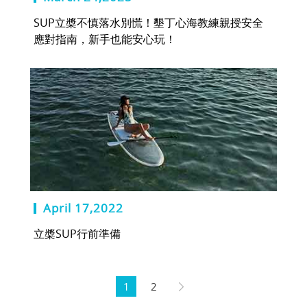
SUP立槳不慎落水別慌！墾丁心海教練親授安全
應對指南，新手也能安心玩！
April 17,2022
立槳SUP行前準備
1
2