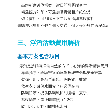
高解析度數位檔案：當日即可雲端交付
精選照片沖印：可選加購實體相片紀念品
短片剪輯：可加購水下短片拍攝與基礎剪輯
體驗潛水費用不包含個人交通、個人保險與自選紀念
三、浮潛活動費用解析
基本方案包含項目
浮潛是接觸海洋最自然的方式，心海的浮潛體驗費用
專業指導：經驗豐富的浮潛教練帶領與安全守護
裝備租用：高品質面鏡、呼吸管、蛙鞋
救生衣：確保水面安全的必備裝備
防曬防護：提供防曬乳與防曬帽（夏季）
基礎攝影：岸上團體照（1-2張）
飲用水：活動期間補充水分