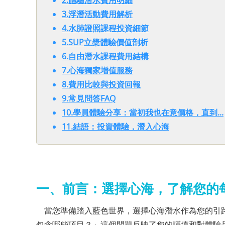
2.體驗潛水費用明細
3.浮潛活動費用解析
4.水肺證照課程投資細節
5.SUP立槳體驗價值剖析
6.自由潛水課程費用結構
7.心海獨家增值服務
8.費用比較與投資回報
9.常見問答FAQ
10.學員體驗分享：當初我也在意價格，直到...
11.結語：投資體驗，潛入心海
一、前言：選擇心海，了解您的
當您準備踏入藍色世界，選擇心海潛水作為您的引路
包含哪些項目？」這個問題反映了您的謹慎和對體驗