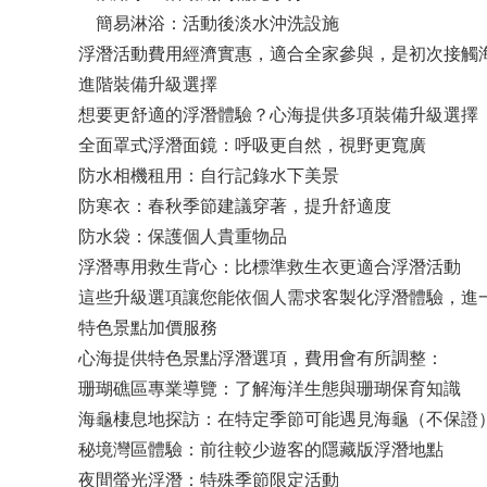
簡易淋浴：活動後淡水沖洗設施
浮潛活動費用經濟實惠，適合全家參與，是初次接觸
進階裝備升級選擇
想要更舒適的浮潛體驗？心海提供多項裝備升級選擇
全面罩式浮潛面鏡：呼吸更自然，視野更寬廣
防水相機租用：自行記錄水下美景
防寒衣：春秋季節建議穿著，提升舒適度
防水袋：保護個人貴重物品
浮潛專用救生背心：比標準救生衣更適合浮潛活動
這些升級選項讓您能依個人需求客製化浮潛體驗，進
特色景點加價服務
心海提供特色景點浮潛選項，費用會有所調整：
珊瑚礁區專業導覽：了解海洋生態與珊瑚保育知識
海龜棲息地探訪：在特定季節可能遇見海龜（不保證
秘境灣區體驗：前往較少遊客的隱藏版浮潛地點
夜間螢光浮潛：特殊季節限定活動