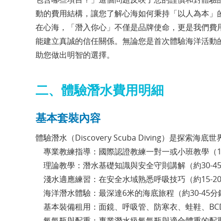
動的費用結構，讓您了解心海如何秉持「以人為本」
在心海，「潛入你心」不僅是品牌使命，更是我們費
能建立真誠的信任關係。無論您是首次體驗海洋活動
助您做出明智的選擇。
二、體驗潛水費用明細
基本套裝內容
體驗潛水（Discovery Scuba Diving）是探
專業教練指導：國際認證教練一對一或小班教學（1:
理論教學：潛水基礎知識與安全守則講解（約30-4
淺水適應練習：在安全水域熟悉呼吸技巧（約15-2
海洋潛水體驗：最深達6米的海底旅程（約30-45分
基本裝備租用：面鏡、呼吸管、防寒衣、蛙鞋、BC
氧氣瓶與配重：專業潛水級氧氣瓶與適合體重的配