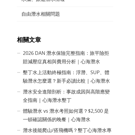
自由潛水相關問題
相關文章
2026 DAN 潛水保險完整指南：旅平險拒
賠減壓症真相與費用分析｜心海潛水
墾丁水上活動終極指南：浮潛、SUP、體
驗潛水怎麼選？新手必讀比較 | 心海潛水
潛水安全進階剖析：事故成因與高階應變
全指南 | 心海潛水墾丁
體驗潛水 vs 潛水考照如何選？$2,500 是
一頓確認關係的晚餐｜心海潛水
潛水後能爬山/搭飛機嗎？墾丁心海潛水專