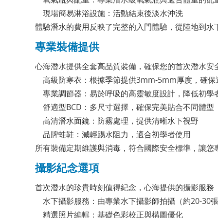
現場簡易淋浴設施：活動結束後淡水沖洗
體驗潛水的費用反映了完整的入門體驗，從陸地到水
專業裝備提供
心海潛水提供全套高品質裝備，確保您的首次潛水安
高級防寒衣：根據季節提供3mm-5mm厚度，確
專業調節器：易於呼吸的高靈敏度設計，降低初學
舒適型BCD：多尺寸選擇，確保完美貼合不同體型
高清潛水面鏡：防霧處理，提供清晰水下視野
品牌蛙鞋：減輕踢水阻力，適合初學者使用
所有裝備定期維護與消毒，符合國際安全標準，讓您
攝影紀念選項
首次潛水的珍貴時刻值得紀念，心海提供的攝影服務
水下攝影服務：由專業水下攝影師拍攝（約20-30
精選照片編輯：基礎色彩校正與構圖優化