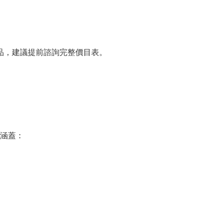
品，建議提前諮詢完整價目表。
涵蓋：