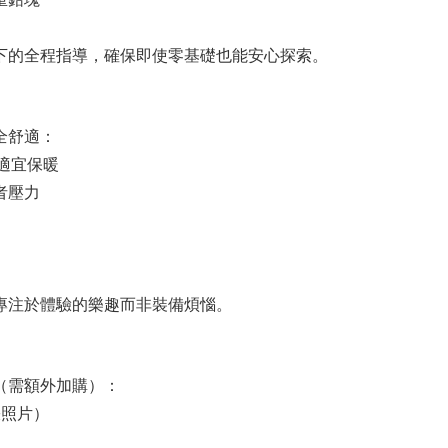
下的全程指導，確保即使零基礎也能安心探索。
全舒適：
保適宜保暖
者壓力
專注於體驗的樂趣而非裝備煩惱。
（需額外加購）：
張照片）