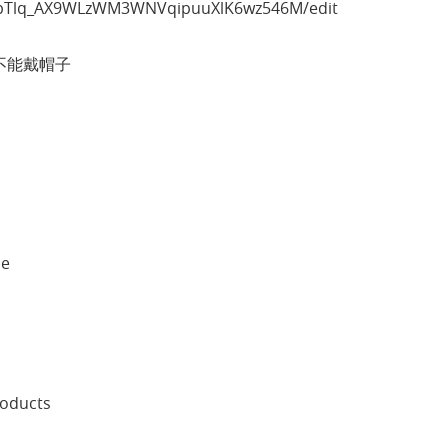
mfpTlq_AX9WLzWM3WNVqipuuXlK6wz546M/edit
不能戴帽子
ue
roducts