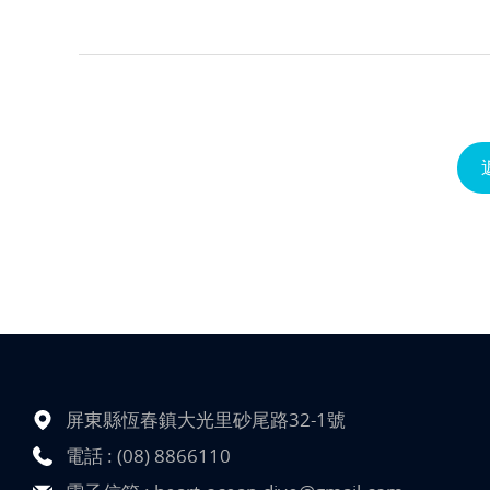
屏東縣恆春鎮大光里砂尾路32-1號
電話 :
(08) 8866110