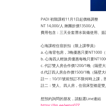
PADI 初階課程11月1日起價格調整
NT 14,000/人 揪團折價13500/人
費用包含：三天全套潛水裝備使用、簽
心海課程住宿折扣（限上課學員）
a. 心海背包房，3晚優惠只要NT100
b. 心海四人輕旅房優惠每晚只要NT10
c. 代訂雙人房合作價1200/1晚（隔
d.代訂四人房合作價1500/1晚（隔
註一：10/31號前預訂不限何時上課
註二：雙人、四人房，住宿床型都是雙
想預約詢問的朋友，請點選Line連結
https://lin.ee/wjno07Z