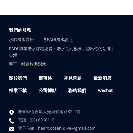
我們的服務
水肺潛水體驗
考PADI潛水證照
PADI 職業潛水課程總覽：潛水長到教練，認出你的站牌｜
心海
墾丁、離島旅遊潛水
關於我們
部落格
常見問題
最新消息
檔案下載
公司據點
聯絡我們
wechat
屏東縣恆春鎮大光里砂尾路32-1號
電話 :
(08) 8866110
電子信箱 :
heart.ocean.dive@gmail.com