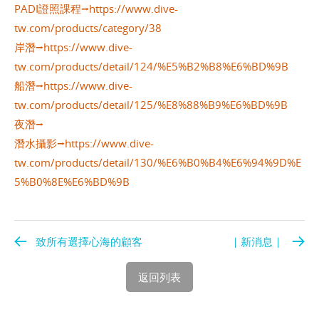
PADI
證照課程⭢https://www.dive-
tw.com/products/category/38
岸潛⭢https://www.dive-
tw.com/products/detail/124/%E5%B2%B8%E6%BD%9B
船潛⭢https://www.dive-
tw.com/products/detail/125/%E8%88%B9%E6%BD%9B
夜潛⭢
潛水攝影⭢https://www.dive-
tw.com/products/detail/130/%E6%B0%B4%E6%94%9D%E
5%B0%8E%E6%BD%9B
致所有選擇心海的顧客
｜新消息｜
返回列表