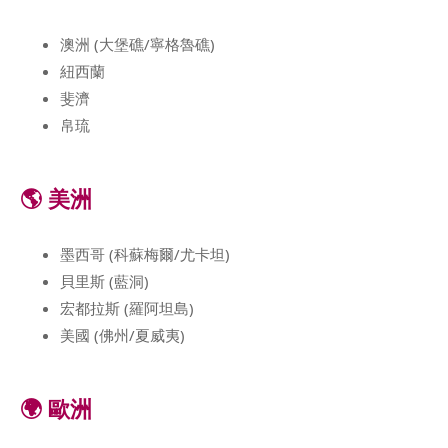
澳洲 (大堡礁/寧格魯礁)
紐西蘭
斐濟
帛琉
🌎 美洲
墨西哥 (科蘇梅爾/尤卡坦)
貝里斯 (藍洞)
宏都拉斯 (羅阿坦島)
美國 (佛州/夏威夷)
🌍 歐洲