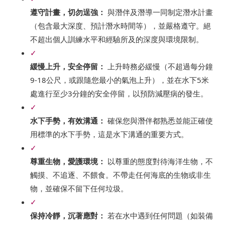
遵守計畫，切勿逞強：
與潛伴及潛導一同制定潛水計畫
（包含最大深度、預計潛水時間等），並嚴格遵守。絕
不超出個人訓練水平和經驗所及的深度與環境限制。
✓
緩慢上升，安全停留：
上升時務必緩慢（不超過每分鐘
9-18公尺，或跟隨您最小的氣泡上升），並在水下5米
處進行至少3分鐘的安全停留，以預防減壓病的發生。
✓
水下手勢，有效溝通：
確保您與潛伴都熟悉並能正確使
用標準的水下手勢，這是水下溝通的重要方式。
✓
尊重生物，愛護環境：
以尊重的態度對待海洋生物，不
觸摸、不追逐、不餵食。不帶走任何海底的生物或非生
物，並確保不留下任何垃圾。
✓
保持冷靜，沉著應對：
若在水中遇到任何問題（如裝備