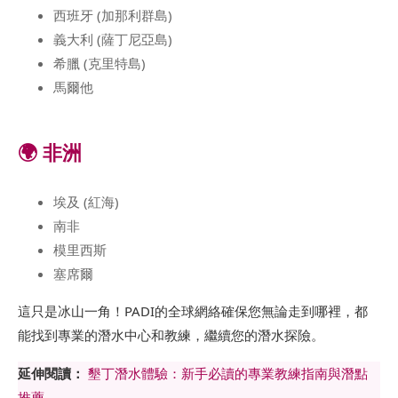
西班牙 (加那利群島)
義大利 (薩丁尼亞島)
希臘 (克里特島)
馬爾他
🌍 非洲
埃及 (紅海)
南非
模里西斯
塞席爾
這只是冰山一角！PADI的全球網絡確保您無論走到哪裡，都
能找到專業的潛水中心和教練，繼續您的潛水探險。
延伸閱讀：
墾丁潛水體驗：新手必讀的專業教練指南與潛點
推薦