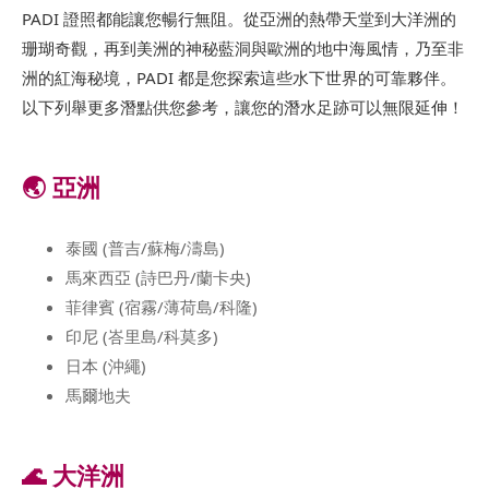
PADI 證照都能讓您暢行無阻。從亞洲的熱帶天堂到大洋洲的
珊瑚奇觀，再到美洲的神秘藍洞與歐洲的地中海風情，乃至非
洲的紅海秘境，PADI 都是您探索這些水下世界的可靠夥伴。
以下列舉更多潛點供您參考，讓您的潛水足跡可以無限延伸！
🌏 亞洲
泰國 (普吉/蘇梅/濤島)
馬來西亞 (詩巴丹/蘭卡央)
菲律賓 (宿霧/薄荷島/科隆)
印尼 (峇里島/科莫多)
日本 (沖繩)
馬爾地夫
🌊 大洋洲