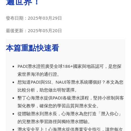
遍世界！
發布日期：
2025年03月29日
最後更新：
2025年05月20日
本篇重點快速看
PADI潛水證照廣受全球186+國家與地區認可，是您探
索世界海洋的通行證。
想知道PADI與SSI、NAUI等潛水系統哪個好？本文為您
比較分析，助您做出明智選擇。
墾丁心海潛水提供PADI各級潛水課程，堅持小班制與客
製化教學，確保您的學習品質與潛水安全。
從體驗潛水到潛水長，心海潛水為您打造「潛入你心」
的完整潛水學習路徑與獨特潛水體驗。
潛水安全至上！心海潛水提供專業安全指引，讓您每次