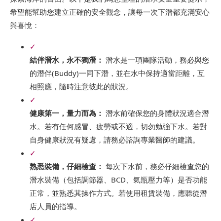
希望能幫助您建立正確的安全觀念，讓每一次下潛都充滿安心
與喜悅：
✓
結伴潛水，永不獨潛：
潛水是一項團隊活動，務必與您
的潛伴(Buddy)一同下潛，並在水中保持適當距離，互
相照應，隨時注意彼此的狀況。
✓
健康第一，量力而為：
潛水前確保您的身體狀況適合潛
水。若有任何感冒、疲勞或不適，切勿勉強下水。若對
自身健康狀況有疑慮，請務必諮詢專業醫師的建議。
✓
熟悉裝備，仔細檢查：
每次下水前，務必仔細檢查您的
潛水裝備（包括調節器、BCD、氣瓶壓力等）是否功能
正常，並熟悉其操作方式。若使用租賃裝備，應聽從潛
店人員的指導。
✓