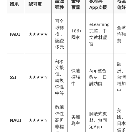
證照
全球
教材與
地區
體系
認可度
彈性
覆蓋
App支援
偏好
可全
eLearning
球轉
全球
186+
完整、中
PADI
★★★★★
換，
均強
國家
文教材豐
認證
勢
富
多元
App
歐
支援
快速
App整合
洲、
佳、
SSI
★★★★☆
擴張
教材、日
台灣
轉換
中
誌功能
增加
彈性
中
中等
教練
美
彈性
開放式教
美洲
國、
NAUI
★★★★☆
高但
材、無固
為主
日本
非標
定App
偏多