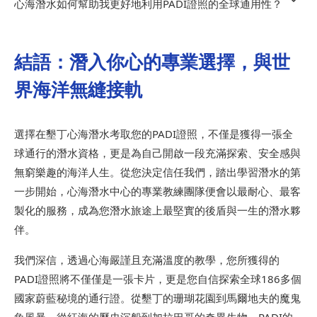
心海潛水如何幫助我更好地利用PADI證照的全球通用性？
結語：潛入你心的專業選擇，與世
界海洋無縫接軌
選擇在墾丁心海潛水考取您的PADI證照，不僅是獲得一張全
球通行的潛水資格，更是為自己開啟一段充滿探索、安全感與
無窮樂趣的海洋人生。從您決定信任我們，踏出學習潛水的第
一步開始，心海潛水中心的專業教練團隊便會以最耐心、最客
製化的服務，成為您潛水旅途上最堅實的後盾與一生的潛水夥
伴。
我們深信，透過心海嚴謹且充滿溫度的教學，您所獲得的
PADI證照將不僅僅是一張卡片，更是您自信探索全球186多個
國家蔚藍秘境的通行證。從墾丁的珊瑚花園到馬爾地夫的魔鬼
魚風暴，從紅海的歷史沉船到加拉巴哥的奇異生物，PADI的