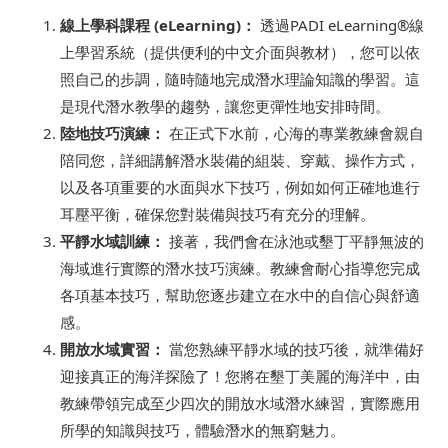
線上學科課程 (eLearning)：
透過PADI eLearning®線
上學習系統（提供便利的中文介面與教材），您可以依
照自己的步調，隨時隨地完成潛水理論知識的學習。這
是現代潛水教學的趨勢，讓您更彈性地安排時間。
陸地技巧演練：
在正式下水前，心海的專業教練會親自
陪同您，詳細講解潛水裝備的組裝、穿戴、操作方式，
以及各項重要的水面與水下技巧，例如如何正確地進行
耳壓平衡，確保您對裝備與技巧有充分的理解。
平靜水域訓練：
接著，我們會在泳池或墾丁平靜無波的
海域進行實際的潛水技巧演練。教練會耐心指導您完成
各項基本技巧，幫助您逐步建立在水中的自信心與舒適
感。
開放水域實習：
當您熟練平靜水域的技巧後，就準備好
迎接真正的海洋探險了！您將在墾丁美麗的海洋中，由
教練帶領完成至少四次的開放水域潛水練習，實際應用
所學的知識與技巧，體驗潛水的無窮魅力。