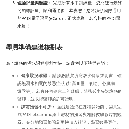
理論評量與頒證：
完成所有水中訓練後，您將進行最終
的知識評量。順利通過後，恭喜您！您將獲頒國際通用
的PADI電子證照(eCard)，正式成為一名合格的PADI潛
水員！
學員準備建議核對表
為了讓您的潛水課程順利愉快，請參考以下準備建議：
□
健康狀況確認：
請務必誠實填寫潛水健康聲明書，確
認無潛水相關的禁忌症狀 (如高血壓、氣喘、心臟病、
懷孕等)。若有任何健康上的疑慮，請務必事先諮詢您的
醫師，並取得醫師的許可證明。
□
課前預習不可少：
強烈建議您在課程開始前，認真完
成PADI eLearning線上教材的預習與相關教學影片的觀
看。充分的預習能讓您更快進入狀況，學習效果更佳。