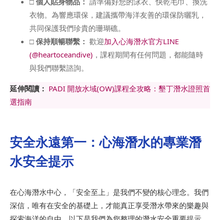
□
個人貼身物品：
請準備好您的泳衣、快乾毛巾、換洗
衣物。為響應環保，建議攜帶海洋友善的環保防曬乳，
共同保護我們珍貴的珊瑚礁。
□
保持順暢聯繫：
歡迎
加入心海潛水官方LINE
(@heartoceandive)
，課程期間有任何問題，都能隨時
與我們聯繫諮詢。
延伸閱讀：
PADI 開放水域(OW)課程全攻略：墾丁潛水證照首
選指南
安全永遠第一：心海潛水的專業潛
水安全提示
在心海潛水中心，「安全至上」是我們不變的核心理念。我們
深信，唯有在安全的基礎上，才能真正享受潛水帶來的樂趣與
探索海洋的自由。以下是我們為您整理的潛水安全重要提示，