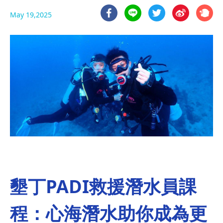
May 19,2025
墾丁PADI救援潛水員課
程：心海潛水助你成為更