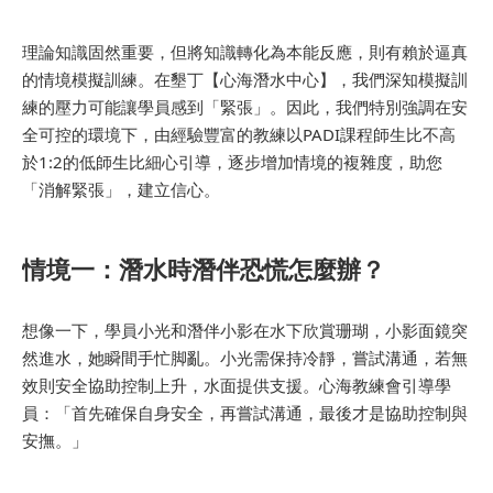
理論知識固然重要，但將知識轉化為本能反應，則有賴於逼真
的情境模擬訓練。在墾丁【心海潛水中心】，我們深知模擬訓
練的壓力可能讓學員感到「緊張」。因此，我們特別強調在安
全可控的環境下，由經驗豐富的教練以PADI課程師生比不高
於1:2的低師生比細心引導，逐步增加情境的複雜度，助您
「消解緊張」，建立信心。
情境一：潛水時潛伴恐慌怎麼辦？
想像一下，學員小光和潛伴小影在水下欣賞珊瑚，小影面鏡突
然進水，她瞬間手忙脚亂。小光需保持冷靜，嘗試溝通，若無
效則安全協助控制上升，水面提供支援。心海教練會引導學
員：「首先確保自身安全，再嘗試溝通，最後才是協助控制與
安撫。」