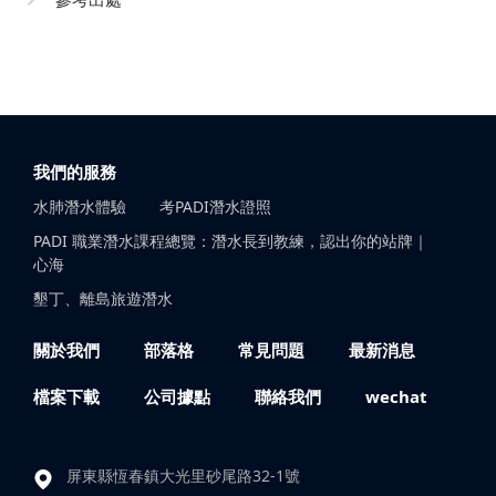
我們的服務
水肺潛水體驗
考PADI潛水證照
PADI 職業潛水課程總覽：潛水長到教練，認出你的站牌｜
心海
墾丁、離島旅遊潛水
關於我們
部落格
常見問題
最新消息
檔案下載
公司據點
聯絡我們
wechat
屏東縣恆春鎮大光里砂尾路32-1號