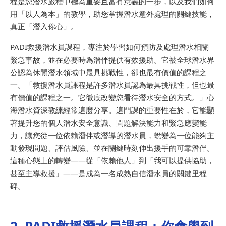
程是您潛水旅程中極為重要且富有意義的一步，以及我們如何
用「以人為本」的教學，助您掌握潛水意外處理的關鍵技能，
真正「潛入你心」。
PADI救援潛水員課程，專注於學習如何預防及處理潛水相關
緊急事故，並在必要時為潛伴提供有效援助。它被全球潛水界
公認為休閒潛水領域中最具挑戰性，卻也最有價值的課程之
一。「救援潛水員課程是許多潛水員認為最具挑戰性，但也最
有價值的課程之一。它徹底改變您看待潛水安全的方式。」心
海潛水資深教練經常這麼分享。這門課的重要性在於，它能顯
著提升您的個人潛水安全意識、問題解決能力和緊急應變能
力，讓您從一位依賴潛伴或潛導的潛水員，蛻變為一位能夠主
動發現問題、評估風險、並在關鍵時刻伸出援手的可靠潛伴。
這種心態上的轉變——從「依賴他人」到「我可以提供協助，
甚至主導救援」——是成為一名成熟自信潛水員的關鍵里程
碑。