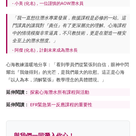
- 小美 (化名)，一位謹慎的AOW潛水員
「我一直想往潛水專業發展，救援課程是必修的一站。這
門課真的讓我對『責任』有了更深層次的理解。心海課程
中的情境模擬非常逼真，不只教技術，更是在塑造一種安
全至上的潛水態度。」
- 阿傑 (化名)，計劃未來成為潛水長
心海教練溫暖地分享：「看到學員們從緊張到自信，眼神中閃
耀出『我做得到』的光芒，是我們最大的欣慰。這正是心海
『以人為本，消解緊張』教學理念的具體體現。」
延伸閱讀：
探索心海潛水所有課程與活動
延伸閱讀：
EFR緊急第一反應課程的重要性
與我們一同潛入你心！