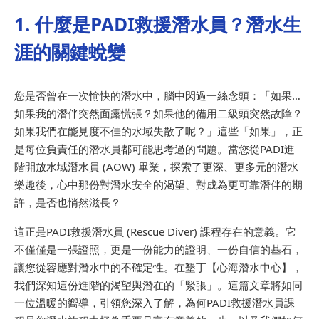
1. 什麼是PADI救援潛水員？潛水生
涯的關鍵蛻變
您是否曾在一次愉快的潛水中，腦中閃過一絲念頭：「如果…
如果我的潛伴突然面露慌張？如果他的備用二級頭突然故障？
如果我們在能見度不佳的水域失散了呢？」這些「如果」，正
是每位負責任的潛水員都可能思考過的問題。當您從PADI進
階開放水域潛水員 (AOW) 畢業，探索了更深、更多元的潛水
樂趣後，心中那份對潛水安全的渴望、對成為更可靠潛伴的期
許，是否也悄然滋長？
這正是PADI救援潛水員 (Rescue Diver) 課程存在的意義。它
不僅僅是一張證照，更是一份能力的證明、一份自信的基石，
讓您從容應對潛水中的不確定性。在墾丁【心海潛水中心】，
我們深知這份進階的渴望與潛在的「緊張」。這篇文章將如同
一位溫暖的嚮導，引領您深入了解，為何PADI救援潛水員課