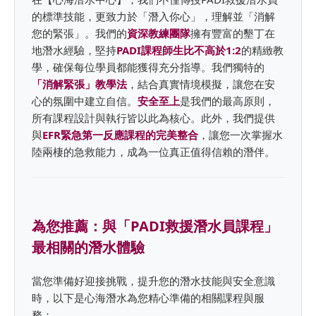
的標準技能，更致力於「潛入你心」，理解並「消解
您的緊張」。我們的
資深教練團隊
擁有豐富的墾丁在
地潛水經驗，堅持
PADI課程師生比不高於1:2
的精緻教
學，確保每位學員都能獲得充分指導。我們獨特的
「消解緊張」教學法
，結合真實情境模擬，讓您在安
心的氛圍中建立自信。
安全至上
是我們的最高原則，
所有課程設計與執行皆以此為核心。此外，我們提供
與
EFR緊急第一反應課程的完美整合
，讓您一次掌握水
陸兩棲的急救能力，成為一位真正值得信賴的潛伴。
為您推薦：與「PADI救援潛水員課程」
最相關的潛水體驗
當您準備好迎接挑戰，提升您的潛水技能與安全意識
時，以下是心海潛水為您精心準備的相關課程與服
務：