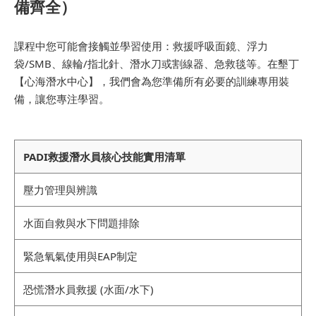
備齊全）
課程中您可能會接觸並學習使用：救援呼吸面鏡、浮力
袋/SMB、線輪/指北針、潛水刀或割線器、急救毯等。在墾丁
【心海潛水中心】，我們會為您準備所有必要的訓練專用裝
備，讓您專注學習。
PADI救援潛水員核心技能實用清單
壓力管理與辨識
水面自救與水下問題排除
緊急氧氣使用與EAP制定
恐慌潛水員救援 (水面/水下)