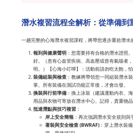
潛水複習流程全解析：從準備到
一趟完整的心海潛水複習課程，將帶您逐步重拾潛水
報到與健康聲明
：您需要持有合格的潛水證照。
好。（患有心血管疾病、高血壓或曾有氣喘者，
明。）【心海小叮嚀】：活動前請勿吃太飽，怕
裝備組裝與檢查
：教練將帶領您一同組裝潛水裝
掌。所有裝備在測試功能正常後，才會出發。
換裝與行前準備
：換上泳裝（建議運動內衣、海
用品與衣物可寄放在潛水中心。記得，貴重物品
抵達潛點與技巧複習
：
岸上安全簡報
：再次強調潛水安全規則與
著裝與安全檢查 (BWRAF)
：穿上潛水裝備
源、最後確認)。