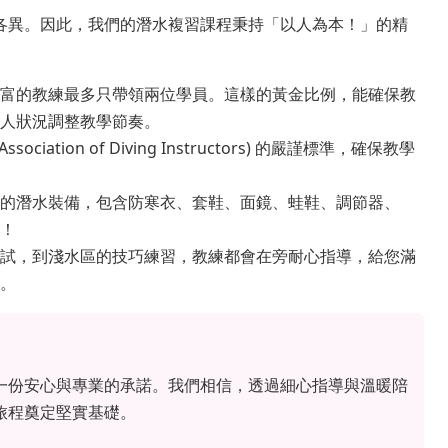
各異。因此，我們的潛水複習課程秉持「以人為本！」的精
富的教練最多只帶領兩位學員。這樣的黃金比例，能確保教
人狀況調整教學節奏。
 Association of Diving Instructors) 的嚴謹標準，確保教學
的潛水裝備，包含防寒衣、套鞋、面鏡、蛙鞋、調節器、
來！
試，到淺水區的技巧練習，教練都會在旁耐心指導，給您滿
。
一份安心與專業的承諾。我們相信，透過細心指導與溫暖陪
旅程奠定堅實基礎。