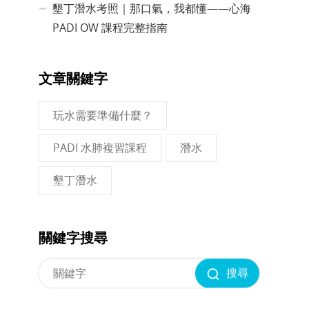
墾丁潛水考照｜那口氣，我都懂——心海
PADI OW 課程完整指南
文章關鍵字
玩水需要準備什麼？
PADI 水肺複習課程
潛水
墾丁潛水
關鍵字搜尋
搜尋