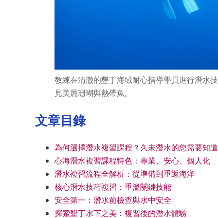
教練在清澈的墾丁海域耐心指導學員進行潛水技
見美麗珊瑚與熱帶魚。
文章目錄
為何選擇潛水複習課程？久未潛水的您需要知道
心海潛水複習課程特色：專業、安心、個人化
潛水複習流程全解析：從準備到重返海洋
核心潛水技巧複習：重溫關鍵技能
安全第一：潛水前檢查與水中安全
探索墾丁水下之美：複習後的潛水體驗