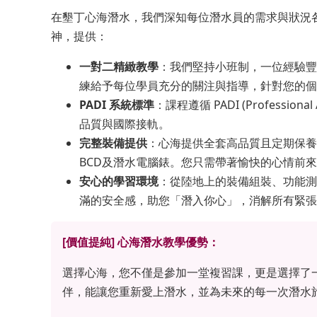
在墾丁心海潛水，我們深知每位潛水員的需求與狀況
神，提供：
一對二精緻教學
：我們堅持小班制，一位經驗豐
練給予每位學員充分的關注與指導，針對您的個
PADI 系統標準
：課程遵循 PADI (Professional
品質與國際接軌。
完整裝備提供
：心海提供全套高品質且定期保養
BCD及潛水電腦錶。您只需帶著愉快的心情前
安心的學習環境
：從陸地上的裝備組裝、功能測
滿的安全感，助您「潛入你心」，消解所有緊張
[價值提純] 心海潛水教學優勢：
選擇心海，您不僅是參加一堂複習課，更是選擇了
伴，能讓您重新愛上潛水，並為未來的每一次潛水