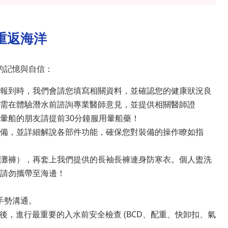
重返海洋
的記憶與自信：
報到時，我們會請您填寫相關資料，並確認您的健康狀況良
需在體驗潛水前諮詢專業醫師意見，並提供相關醫師證
暈船的朋友請提前30分鐘服用暈船藥！
備，並詳細解說各部件功能，確保您對裝備的操作瞭如指
灘褲），再套上我們提供的長袖長褲連身防寒衣。個人盥洗
請勿攜帶至海邊！
手勢溝通。
後，進行最重要的入水前安全檢查 (BCD、配重、快卸扣、氣