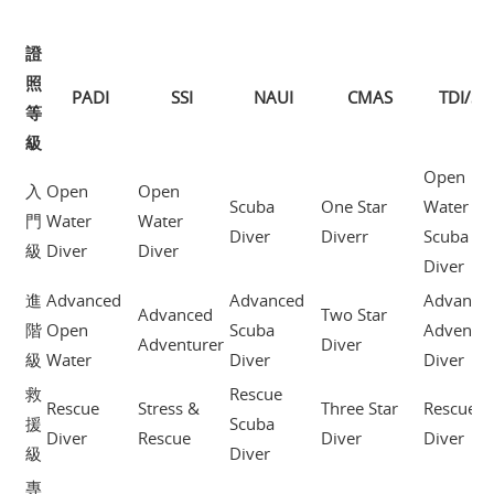
證
照
PADI
SSI
NAUI
CMAS
TDI/SD
等
級
Open
入
Open
Open
Scuba
One Star
Water
門
Water
Water
Diver
Diverr
Scuba
級
Diver
Diver
Diver
進
Advanced
Advanced
Advance
Advanced
Two Star
階
Open
Scuba
Adventur
Adventurer
Diver
級
Water
Diver
Diver
救
Rescue
Rescue
Stress &
Three Star
Rescue
援
Scuba
Diver
Rescue
Diver
Diver
級
Diver
專