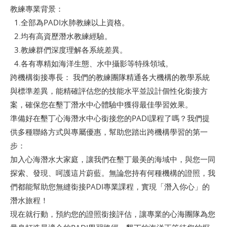
教練專業背景：
1.全部為PADI水肺教練以上資格。
2.均有高資歷潛水教練經驗。
3.教練群們深度理解各系統差異。
4.各有專精如海洋生態、水中攝影等特殊領域。
跨機構銜接專長： 我們的教練團隊精通各大機構的教學系統
與標準差異，能精確評估您的技能水平並設計個性化銜接方
案，確保您在墾丁潛水中心體驗中獲得最佳學習效果。
準備好在墾丁心海潛水中心銜接您的PADI課程了嗎？我們提
供多種聯絡方式與專屬優惠，幫助您踏出跨機構學習的第一
步：
加入心海潛水大家庭，讓我們在墾丁最美的海域中，與您一同
探索、發現、呵護這片蔚藍。無論您持有何種機構的證照，我
們都能幫助您無縫銜接PADI專業課程，實現「潛入你心」的
潛水旅程！
現在就行動，預約您的證照銜接評估，讓專業的心海團隊為您