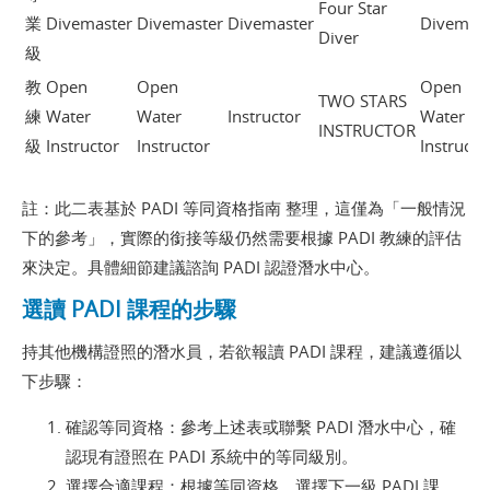
Four Star
業
Divemaster
Divemaster
Divemaster
Divemast
Diver
級
教
Open
Open
Open
TWO STARS
練
Water
Water
Instructor
Water
INSTRUCTOR
級
Instructor
Instructor
Instructo
註：此二表基於
PADI 等同資格指南
整理，這僅為「一般情況
下的參考」，實際的銜接等級仍然需要根據 PADI 教練的評估
來決定。具體細節建議諮詢 PADI 認證潛水中心。
選讀 PADI 課程的步驟
持其他機構證照的潛水員，若欲報讀 PADI 課程，建議遵循以
下步驟：
確認等同資格：參考上述表或聯繫 PADI 潛水中心，確
認現有證照在 PADI 系統中的等同級別。
選擇合適課程：根據等同資格，選擇下一級 PADI 課