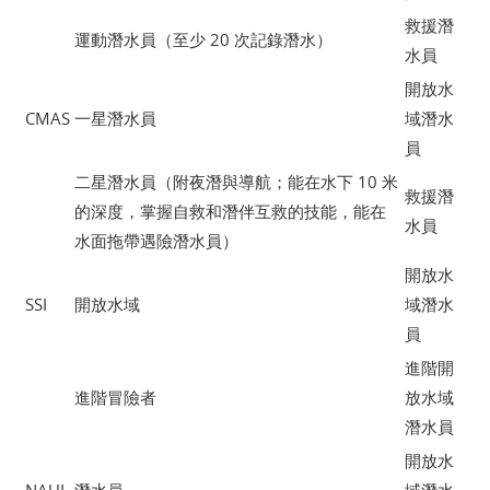
救援潛
運動潛水員（至少 20 次記錄潛水）
水員
開放水
CMAS
一星潛水員
域潛水
員
二星潛水員（附夜潛與導航；能在水下 10 米
救援潛
的深度，掌握自救和潛伴互救的技能，能在
水員
水面拖帶遇險潛水員）
開放水
SSI
開放水域
域潛水
員
進階開
進階冒險者
放水域
潛水員
開放水
NAUI
潛水員
域潛水