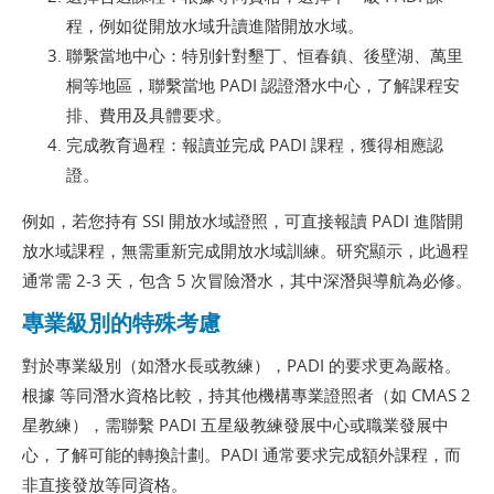
程，例如從開放水域升讀進階開放水域。
聯繫當地中心：特別針對墾丁、恒春鎮、後壁湖、萬里
桐等地區，聯繫當地 PADI 認證潛水中心，了解課程安
排、費用及具體要求。
完成教育過程：報讀並完成 PADI 課程，獲得相應認
證。
例如，若您持有 SSI 開放水域證照，可直接報讀 PADI 進階開
放水域課程，無需重新完成開放水域訓練。研究顯示，此過程
通常需 2-3 天，包含 5 次冒險潛水，其中深潛與導航為必修。
專業級別的特殊考慮
對於專業級別（如潛水長或教練），PADI 的要求更為嚴格。
根據
等同潛水資格比較
，持其他機構專業證照者（如 CMAS 2
星教練），需聯繫 PADI 五星級教練發展中心或職業發展中
心，了解可能的轉換計劃。PADI 通常要求完成額外課程，而
非直接發放等同資格。