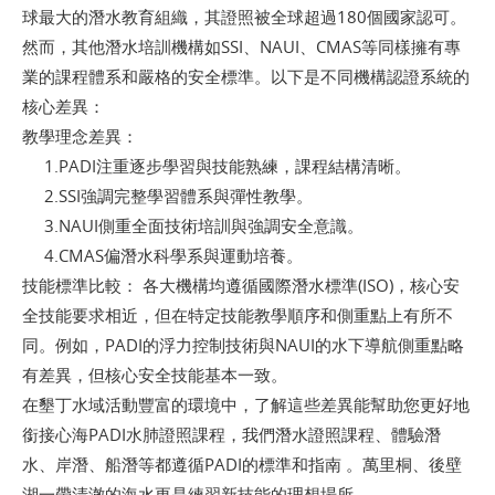
球最大的潛水教育組織，其證照被全球超過180個國家認可。
然而，其他潛水培訓機構如SSI、NAUI、CMAS等同樣擁有專
業的課程體系和嚴格的安全標準。以下是不同機構認證系統的
核心差異：
教學理念差異：
1.PADI注重逐步學習與技能熟練，課程結構清晰。
2.SSI強調完整學習體系與彈性教學。
3.NAUI側重全面技術培訓與強調安全意識。
4.CMAS偏潛水科學系與運動培養。
技能標準比較： 各大機構均遵循國際潛水標準(ISO)，核心安
全技能要求相近，但在特定技能教學順序和側重點上有所不
同。例如，PADI的浮力控制技術與NAUI的水下導航側重點略
有差異，但核心安全技能基本一致。
在墾丁水域活動豐富的環境中，了解這些差異能幫助您更好地
銜接心海PADI水肺證照課程，我們潛水證照課程、體驗潛
水、岸潛、船潛等都遵循PADI的標準和指南 。萬里桐、後壁
湖一帶清澈的海水更是練習新技能的理想場所。