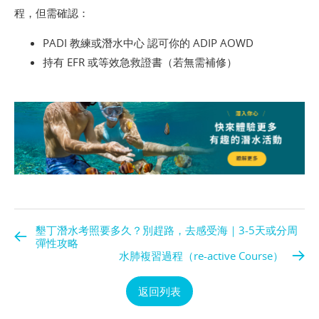
程，但需確認：
PADI 教練或潛水中心 認可你的 ADIP AOWD
持有 EFR 或等效急救證書（若無需補修）
墾丁潛水考照要多久？別趕路，去感受海｜3-5天或分周
彈性攻略
水肺複習過程（re-active Course）
返回列表