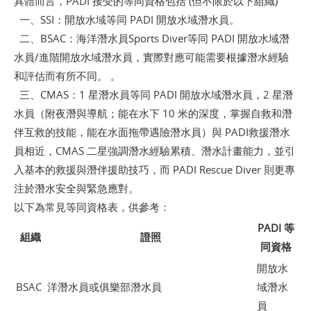
具體而言，PADI 接受的等同資格包括 (但不限於以下組織)
一、SSI：開放水域等同 PADI 開放水域潛水員。
二、BSAC：海洋潛水員Sports Diver等同 PADI 開放水域潛
水員/進階開放水域潛水員，實際對應可能需要根據潛水經驗
和評估而有所不同。 。
三、CMAS：1 星潛水員等同 PADI 開放水域潛水員，2 星潛
水員（附夜潛與導航；能在水下 10 米的深度，掌握自救和潛
伴互救的技能，能在水面拖帶遇險潛水員）與 PADI救援潛水
員相近，CMAS 二星強調潛水經驗累積、潛水計畫能力，並引
入基本的救援與潛伴援助技巧，而 PADI Rescue Diver 則更專
注於潛水安全與緊急應對。
以下為常見等同資格表，供參考：
PADI 等
組織
證照
同資格
開放水
BSAC
洋潛水員或俱樂部潛水員
域潛水
員