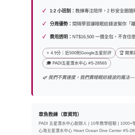
1:2 小班制：
教練專注陪伴，2 秒安全圈隨
分周優勢：
間隔學習讓睡眠紡錘波幫你「
費用透明：
NT$16,500 一價全包，不含
⭐ 4.9分｜近500則Google五星好評
🏆 開
🎓 PADI五星潛水中心 #S-28565
🌿 我們不賣速度，我們賣睡眠紡錘波的魔法--
章魚教練（章資筠）
PADI 五星潛水中心創辦人 | 10年教學經驗 | 1000
心海五星潛水中心 Heart Ocean Dive Center #S-28