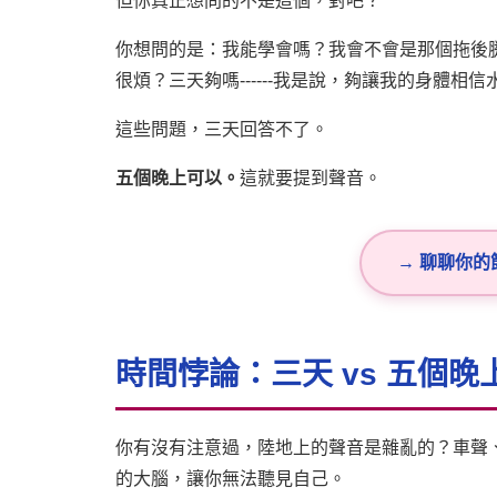
但你真正想問的不是這個，對吧？
你想問的是：我能學會嗎？我會不會是那個拖後
很煩？三天夠嗎------我是說，夠讓我的身體相
這些問題，三天回答不了。
五個晚上可以。
這就要提到聲音。
→ 聊聊你
時間悖論：三天 vs 五個晚
你有沒有注意過，陸地上的聲音是雜亂的？車聲
的大腦，讓你無法聽見自己。