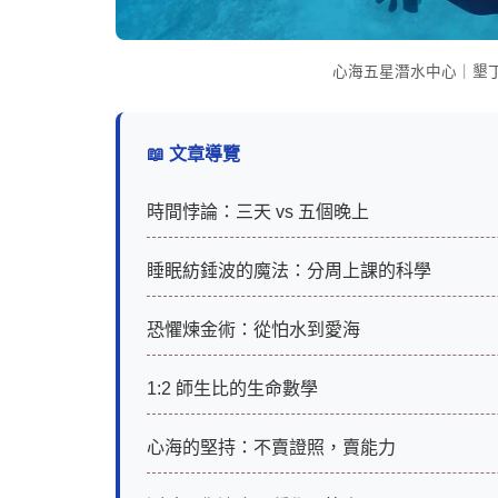
心海五星潛水中心｜墾丁後
📖 文章導覽
時間悖論：三天 vs 五個晚上
睡眠紡錘波的魔法：分周上課的科學
恐懼煉金術：從怕水到愛海
1:2 師生比的生命數學
心海的堅持：不賣證照，賣能力