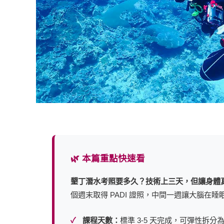
🌿 本篇重點快速看
墾丁潛水考照要多久？技術上三天，但讓身體真正學
個週末取得 PADI 證照，中間一週讓大腦在睡
課程天數：
標準 3-5 天完成，可彈性拆分