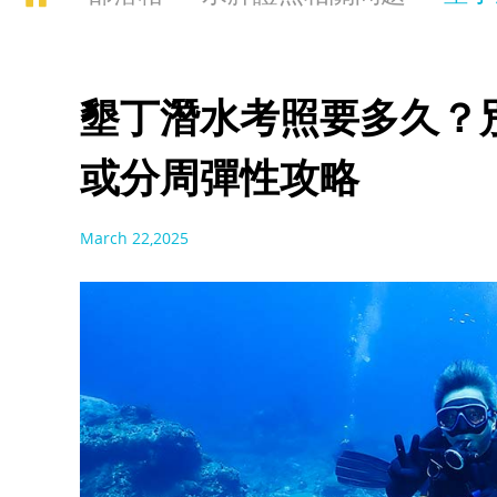
墾丁潛水考照要多久？別
或分周彈性攻略
March 22,2025