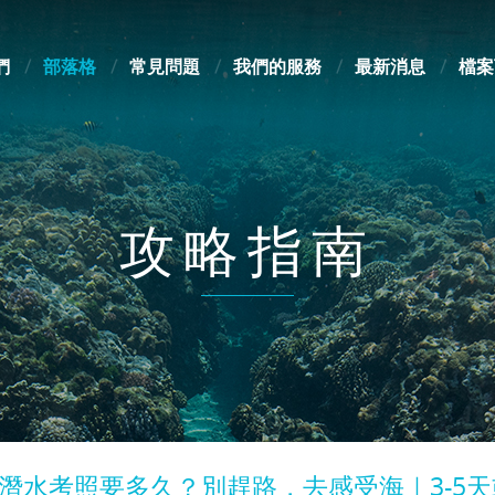
們
部落格
常見問題
我們的服務
最新消息
檔案
攻略指南
潛水考照要多久？別趕路，去感受海｜3-5