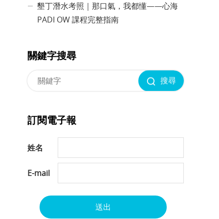
墾丁潛水考照｜那口氣，我都懂——心海
PADI OW 課程完整指南
關鍵字搜尋
搜尋
訂閱電子報
姓名
E-mail
送出