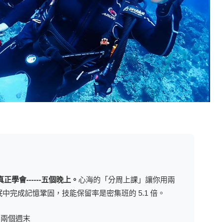
會------五個晚上。
心海的「分周上課」讓你用兩
眠中完成記憶鞏固，技能保留率是密集班的 5.1 倍。
為兩個週末