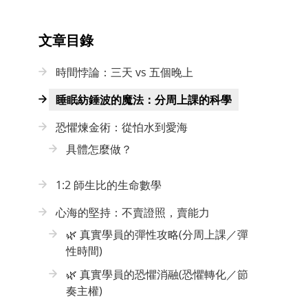
文章目錄
時間悖論：三天 vs 五個晚上
睡眠紡錘波的魔法：分周上課的科學
恐懼煉金術：從怕水到愛海
具體怎麼做？
1:2 師生比的生命數學
心海的堅持：不賣證照，賣能力
🌿 真實學員的彈性攻略(分周上課／彈
性時間)
🌿 真實學員的恐懼消融(恐懼轉化／節
奏主權)