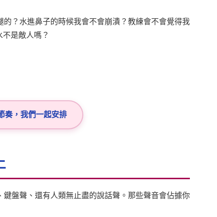
腿的？水進鼻子的時候我會不會崩潰？教練會不會覺得我
信水不是敵人嗎？
的節奏，我們一起安排
上
、鍵盤聲、還有人類無止盡的說話聲。那些聲音會佔據你