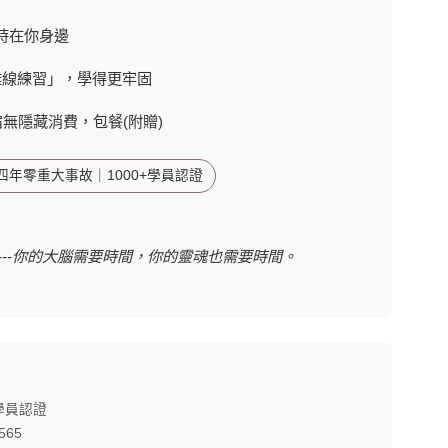
時在你身邊
離線練習」，學得更牢固
住宿無隱藏消費，包餐(附贈)
業四年零重大事故｜1000+學員認證
----你的大腦需要時間，你的靈魂也需要時間。
+學員認證
565