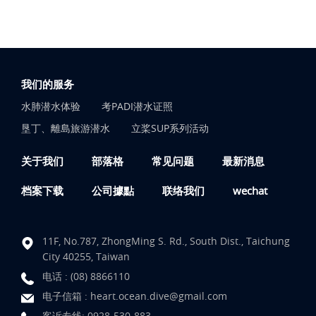
我们的服务
水肺潜水体验
考PADI潜水证照
垦丁、離島旅游潜水
立桨SUP系列活动
关于我们
部落格
常见问题
最新消息
档案下载
公司據點
联络我们
wechat
11F, No.787, ZhongMing S. Rd., South Dist., Taichung
City 40255, Taiwan
电话 :
(08) 8866110
电子信箱 :
heart.ocean.dive@gmail.com
客诉专线:
0928-530-883