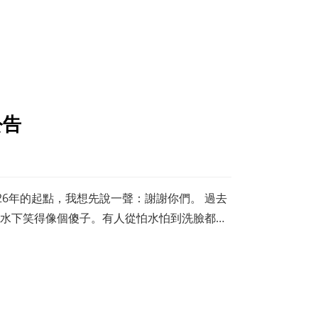
公告
26年的起點，我想先說一聲：謝謝你們。 過去
水下笑得像個傻子。有人從怕水怕到洗臉都要