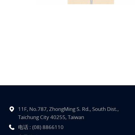
11F, No.787, ZhongMing S. Rd., South Dist.,
Taichung City 40255, Taiwan
电话 :
(08) 8866110