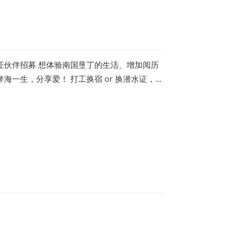
换证伙伴招募 想体验南国垦丁的生活、增加阅历
海一生，分享爱！ 打工换宿 or 换潜水证，心