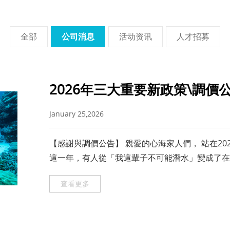
全部
公司消息
活动资讯
人才招募
2026年三大重要新政策\調價
January 25,2026
【感謝與調價公告】 親愛的心海家人們， 站在20
這一年，有人從「我這輩子不可能潛水」變成了在
閉氣，到現在可以在15米
查看更多