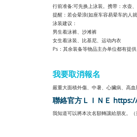
行前准备:可先换上泳装。携带：水壶
提醒：若会晕浪(如座车容易晕车的人就
泳装建议：
男生着泳裤、沙滩裤
女生着泳装、比基尼、运动内衣
Ps：其余装备等物品主办单位都有提供
我要取消報名
嚴重大面積外傷、中暑、心臟病、高血
聯絡官方ＬＩＮＥ https://li
我知道可以將本次名額轉讓給朋友。（