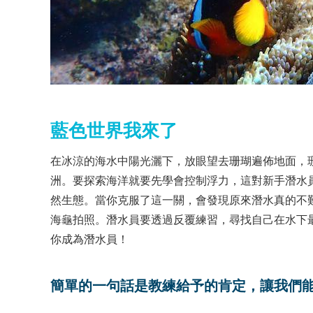
藍色世界我來了
在冰涼的海水中陽光灑下，放眼望去珊瑚遍佈地面，
洲。要探索海洋就要先學會控制浮力，這對新手潛水
然生態。當你克服了這一關，會發現原來潛水真的不
海龜拍照。潛水員要透過反覆練習，尋找自己在水下
你成為潛水員！
簡單的一句話是教練給予的肯定，讓我們