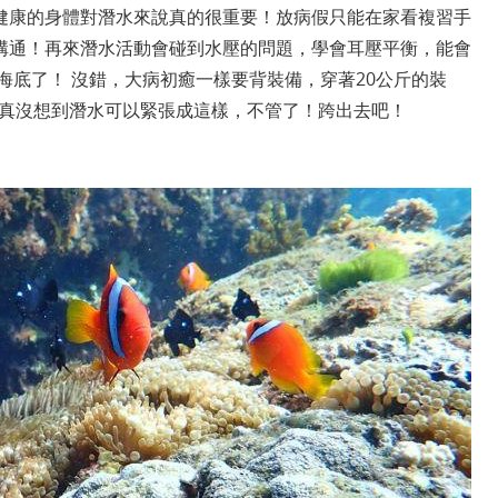
健康的身體對潛水來說真的很重要！放病假只能在家看複習手
溝通！再來潛水活動會碰到水壓的問題，學會耳壓平衡，能會
海底了！ 沒錯，大病初癒一樣要背裝備，穿著20公斤的裝
，真沒想到潛水可以緊張成這樣，不管了！跨出去吧！