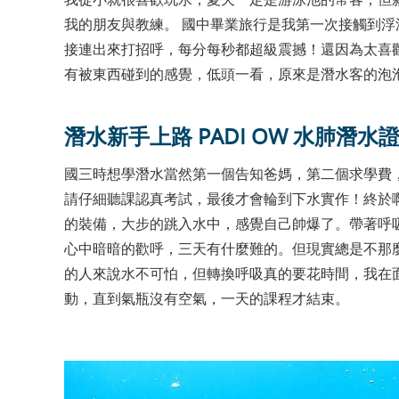
我的朋友與教練。 國中畢業旅行是我第一次接觸到
接連出來打招呼，每分每秒都超級震撼！還因為太喜
有被東西碰到的感覺，低頭一看，原來是潛水客的泡泡
潛水新手上路 PADI OW 水肺潛水
國三時想學潛水當然第一個告知爸媽，第二個求學費
請仔細聽課認真考試，最後才會輪到下水實作！終於
的裝備，大步的跳入水中，感覺自己帥爆了。帶著呼
心中暗暗的歡呼，三天有什麼難的。但現實總是不那
的人來說水不可怕，但轉換呼吸真的要花時間，我在
動，直到氣瓶沒有空氣，一天的課程才結束。