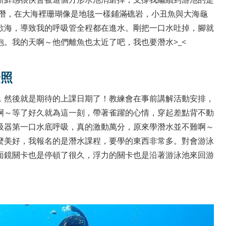
浮潛，在大海裡珊瑚像是地毯一樣鋪滿礁岩，小丑魚與大海龜
歡海，導致我的呼吸管全程都在進水。剛把一口水吐掉，腳就
。我的天啊～他們離魚也太近了吧，我也要潛水>_<
證照
，然後就是期待的上課日期了！教練會在事前講解活動安排，
啊～等了好久就為這一刻，帶著雀躍的心情，穿起差點背不動
吸器第一口水底呼吸，真的激動萬分，原來學潛水並不難啊～
麼美好，我報名的是潛水課程，要學的東西非常多。對會游泳
面鏡關卡也是停頓了很久，浮力的關卡也是沿著游泳池來回游