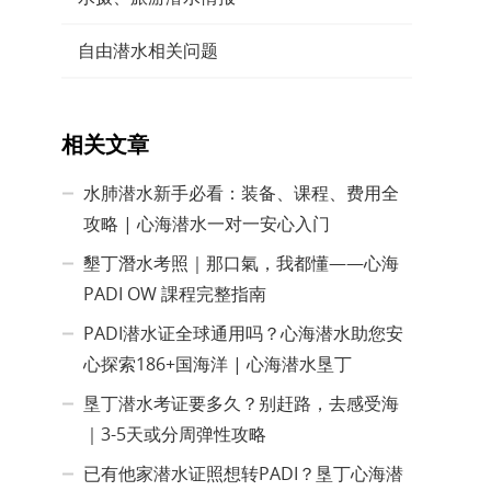
自由潜水相关问题
相关文章
水肺潜水新手必看：装备、课程、费用全
攻略 | 心海潜水一对一安心入门
墾丁潛水考照｜那口氣，我都懂——心海
PADI OW 課程完整指南
PADI潜水证全球通用吗？心海潜水助您安
心探索186+国海洋 | 心海潜水垦丁
垦丁潜水考证要多久？别赶路，去感受海
｜3-5天或分周弹性攻略
已有他家潜水证照想转PADI？垦丁心海潜