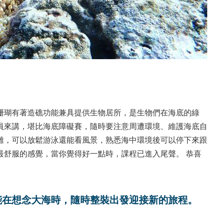
珊瑚有著造礁功能兼具提供生物居所，是生物們在海底的綠
員來講，堪比海底障礙賽，隨時要注意周遭環境、維護海底自
難，可以放鬆游泳還能看風景，熟悉海中環境後可以停下來跟
最舒服的感覺，當你覺得好一點時，課程已進入尾聲。 恭喜
能在想念大海時，隨時整裝出發迎接新的旅程。