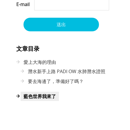
E-mail
送出
文章目录
愛上大海的理由
潛水新手上路 PADI OW 水肺潛水證照
要去海邊了，準備好了嗎？
藍色世界我來了