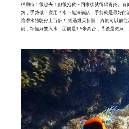
很期待！很想去！但很抱歉⋯回家後就得腸胃炎。有
勢，手勢做什麼用？水下無法講話，手勢就是最好的
讓潛水體驗好上百倍！ 經過幾天折騰，終於可以前往
備，準備好要入水，面前是1.5米高台，背後是教練